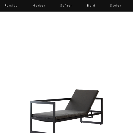
Forside
Merker
Sofaer
Bord
Stoler