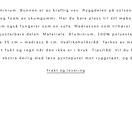
uminium. Bunnen er av kraftig vev. Ryggdelen på solsen
 og foam av skumgummi. Har du bare plass til ett møbe
m også fungerer som en sofa. Madrassen som tilhører 
n justerbare delen. Materiale: Aluminium, 100% polyes
 35 cm + madrass 6 cm. Vedlikeholdsråd: Tørkes av me
t fukt og regn når den ikke er i bruk. Tips/råd: Vil d
 ekstra deilig med løse pynteputer mot ryggstøet, og d
Frakt og levering