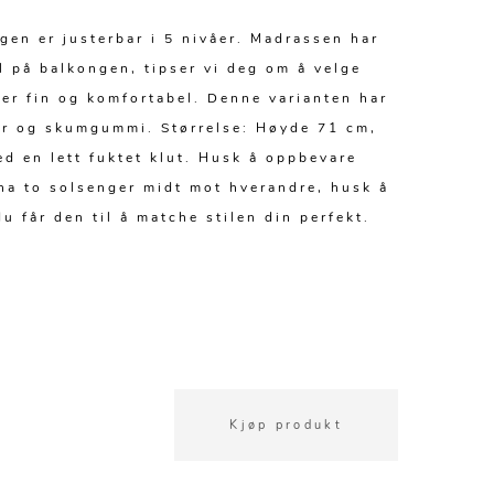
gen er justerbar i 5 nivåer. Madrassen har
l på balkongen, tipser vi deg om å velge
er fin og komfortabel. Denne varianten har
ter og skumgummi. Størrelse: Høyde 71 cm,
d en lett fuktet klut. Husk å oppbevare
u ha to solsenger midt mot hverandre, husk å
u får den til å matche stilen din perfekt.
Kjøp produkt