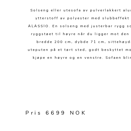
Solseng eller utesofa av pulverlakkert al
ytterstoff av polyester med slubbeffekt
ALASSIO. En solseng med justerbar rygg so
ryggstøet til høyre når du ligger mot de
bredde 200 cm, dybde 71 cm, sittehøyde
uteputen på et tørt sted, godt beskyttet mo
kjøpe en høyre og en venstre. Sofaen blir
Pris 6699 NOK