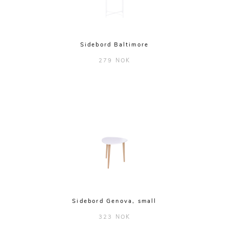
Seletti
Skultuna
Spode
Sidebord Baltimore
String
279 NOK
Vera novis
Via Martine
Sidebord Genova, small
323 NOK