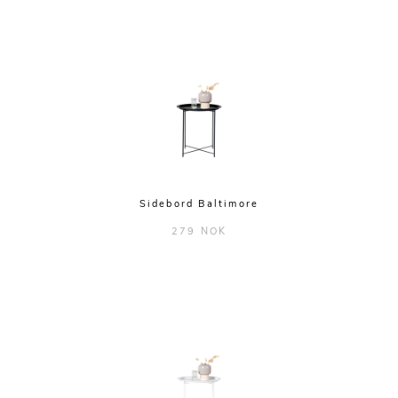
Klong
Kosta boda
Menu
Moebe
Moooi
Muubs
Sidebord Baltimore
Muuto
279 NOK
Nomess Copenhagen
Northern lighting
Orrefors
Oyoy
Royal Copenhagen