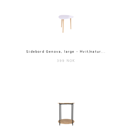
Sidebord Genova, large - Hvit/natur...
399 NOK