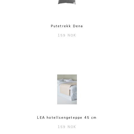
Seletti
Skultuna
Spode
Putetrekk Dena
String
159 NOK
Vera novis
Via Martine
LEA hotellsengeteppe 45 cm
159 NOK