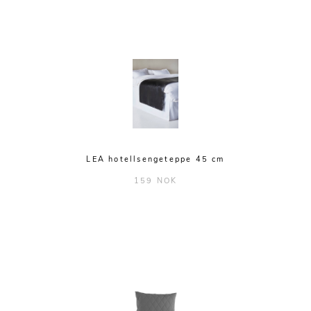
Klong
Kosta boda
Menu
Moebe
Moooi
Muubs
LEA hotellsengeteppe 45 cm
Muuto
159 NOK
Nomess Copenhagen
Northern lighting
Orrefors
Oyoy
Royal Copenhagen