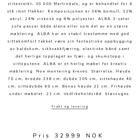
Kjøkkentilbehør
Gardiner
Potter
slitesterkt, 30 000 Martindale, og er behandlet for å
stå imot flekker. Komposisjonen er 36% bomull, 32%
Gardintilbehør
Vaser
akryl, 24% viskose og 8% polyester. ALBA 3-seter
Diverse tekstil
Krukker
sofa passer både alene eller som del av en større
møblering. ALBA har en stabil trestamme med god
sittekomfort takket være sin fantastiske oppbygging
av kaldskum, sikksakkfjæring, elastiske bånd samt
det herlige topplaget av fjær- og skumstopp i
sitteputene. ALBA er et herlig møbel for kreativ
møblering. Noe montering kreves. Størrelse: Høyde
70 cm, bredde 238 cm, dybde 105 cm, sittehøyde 40
cm, sittedybde 60 cm. Benas høyde 21 cm. Frihøyde
under møbelet: 21 cm. Vedlikeholdsråd: Støvsuges.
Frakt og levering
Pris 32999 NOK