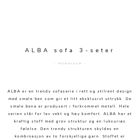
Sengetepper
Diverse
Vitrineskap
Krakker og benker
Hagestoler
Sengetøy
Lamper
Moduler
Stolputer
Grupper
Lampetilbehør
Gulvlamper
Kommoder
Diverse
Krakker og benker
Diverse belysning
Taklamper
Kroker og hengere
Solstoler
ALBA sofa 3-seter
Stearin og telys
Bordlamper
Småhyller
Griller
- Homeroom -
Tekstil
Vegglamper
Skohyller
Parasoller
Posters og kort
Andre lamper
Håndklær
Diverse
Puter og tilbehør
Dekorasjon
Duker
ALBA er en trendy sofaserie i rett og stilrent design
Utebelysning
med smale ben som gir et litt eksklusivt uttrykk. De
Klokker og veggur
Pynteputer og trekk
smale bena er produsert i forkrommet metall. Hele
serien står for lav vekt og høy komfort. ALBA har et
Speil
Tepper
kraftig stoff med grov struktur og en luksuriøs
Vaser og potter
Pledd
følelse. Den trendy strukturen skyldes en
kombinasjon av to forskjellige garn. Stoffet er