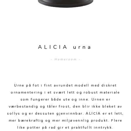
Sengetepper
Diverse
Vitrineskap
Krakker og benker
Hagestoler
Sengetøy
Lamper
Moduler
Stolputer
Grupper
Lampetilbehør
Gulvlamper
Kommoder
Diverse
Krakker og benker
Diverse belysning
Taklamper
Kroker og hengere
Solstoler
ALICIA urna
Stearin og telys
Bordlamper
Småhyller
Griller
- Homeroom -
Tekstil
Vegglamper
Skohyller
Parasoller
Posters og kort
Andre lamper
Håndklær
Diverse
Puter og tilbehør
Dekorasjon
Duker
Urne på fot i fint avrundet modell med diskret
Utebelysning
ornamentering i et svært lett og robust materiale
Klokker og veggur
Pynteputer og trekk
som fungerer både ute og inne. Urnen er
værbestandig og tåler frost, den blir ikke bleket av
Speil
Tepper
sollys og er dessuten gjenvinnbar. ALICIA er et lett,
Vaser og potter
Pledd
mer bærekraftig og mer miljøvennlig produkt. Flere
like potter på rad gir et praktfullt inntrykk.