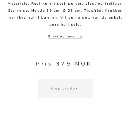
Kjøkkentilbehør
Gardiner
Potter
Materiale: Resirkulert steinpulver, plast og trefiber.
Størrelse: Høyde 39 cm, Ø 38 cm. Tips/råd: Krukken
Gardintilbehør
Vaser
har ikke hull i bunnen. Vil du ha det, kan du enkelt
Diverse tekstil
Krukker
bore hull selv.
Frakt og levering
Pris 379 NOK
Kjøp produkt