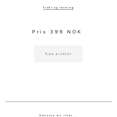
Speil
Tepper
Frakt og levering
Vaser og potter
Pledd
Kjøkkentilbehør
Gardiner
Potter
Pris 399 NOK
Gardintilbehør
Vaser
Diverse tekstil
Krukker
Kjøp produkt
Kanskje du liker...