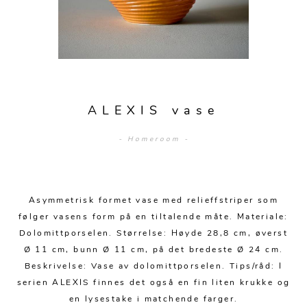
Sofagrupper
Sengegavler
Skrivebord
Skjenker og skap
Hage
Barstoler
Diverse
Dyner og puter
Nattbord
Mediemøbler
Puffer
Hagebord
Tilbehør
Sengetepper
Diverse
Vitrineskap
Krakker og benker
Hagestoler
Sengetøy
Lamper
Moduler
Stolputer
ALEXIS vase
Grupper
Lampetilbehør
Gulvlamper
Kommoder
Diverse
Krakker og benker
- Homeroom -
Diverse belysning
Taklamper
Kroker og hengere
Solstoler
Stearin og telys
Bordlamper
Småhyller
Griller
Asymmetrisk formet vase med relieffstriper som
Tekstil
Vegglamper
Skohyller
følger vasens form på en tiltalende måte. Materiale:
Parasoller
Posters og kort
Andre lamper
Håndklær
Dolomittporselen. Størrelse: Høyde 28,8 cm, øverst
Diverse
Puter og tilbehør
Ø 11 cm, bunn Ø 11 cm, på det bredeste Ø 24 cm.
Dekorasjon
Duker
Beskrivelse: Vase av dolomittporselen. Tips/råd: I
Utebelysning
serien ALEXIS finnes det også en fin liten krukke og
Klokker og veggur
Pynteputer og trekk
en lysestake i matchende farger.