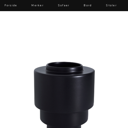
Forside
Merker
Sofaer
Bord
Stoler