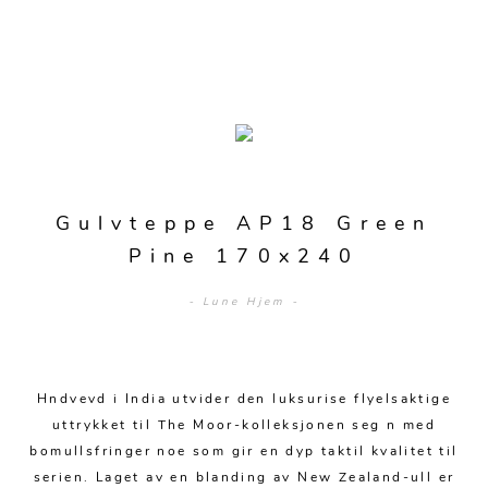
Merker
Sofaer
Modulsofaer
Bord
Gulvteppe AP18 Green
Sofa m/sjeselong
Spisebord
Stoler
Pine 170x240
Sovesofaer
Spisestuer
Spisestoler
Senger
- Lune Hjem -
2-3 pers - sofa
Stuebord
Kontorstoler
Hjørnesofaer
Senger og madrasser
Oppbevaring
Småbord
Lenestoler
Hndvevd i India utvider den luksurise flyelsaktige
Sofagrupper
Sengegavler
Skrivebord
Skjenker og skap
Hage
uttrykket til The Moor-kolleksjonen seg n med
Barstoler
Diverse
Dyner og puter
bomullsfringer noe som gir en dyp taktil kvalitet til
Nattbord
Mediemøbler
Puffer
serien. Laget av en blanding av New Zealand-ull er
Hagebord
Tilbehør