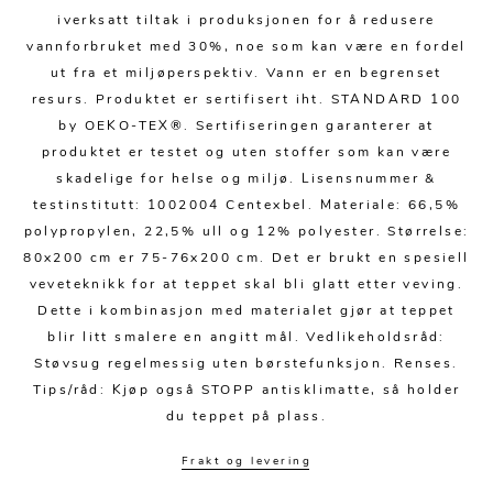
Kjøkkentilbehør
Gardiner
Potter
iverksatt tiltak i produksjonen for å redusere
Gardintilbehør
Vaser
vannforbruket med 30%, noe som kan være en fordel
ut fra et miljøperspektiv. Vann er en begrenset
Diverse tekstil
Krukker
resurs. Produktet er sertifisert iht. STANDARD 100
by OEKO-TEX®. Sertifiseringen garanterer at
produktet er testet og uten stoffer som kan være
skadelige for helse og miljø. Lisensnummer &
testinstitutt: 1002004 Centexbel. Materiale: 66,5%
polypropylen, 22,5% ull og 12% polyester. Størrelse:
80x200 cm er 75-76x200 cm. Det er brukt en spesiell
veveteknikk for at teppet skal bli glatt etter veving.
Dette i kombinasjon med materialet gjør at teppet
blir litt smalere en angitt mål. Vedlikeholdsråd:
Støvsug regelmessig uten børstefunksjon. Renses.
Tips/råd: Kjøp også STOPP antisklimatte, så holder
du teppet på plass.
Frakt og levering