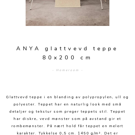
Sengetepper
Diverse
Vitrineskap
Krakker og benker
Hagestoler
Sengetøy
Lamper
Moduler
Stolputer
Grupper
Lampetilbehør
Gulvlamper
Kommoder
Diverse
Krakker og benker
Diverse belysning
Taklamper
Kroker og hengere
Solstoler
ANYA glattvevd teppe
Stearin og telys
Bordlamper
Småhyller
80x200 cm
Griller
Tekstil
Vegglamper
Skohyller
Parasoller
- Homeroom -
Posters og kort
Andre lamper
Håndklær
Diverse
Puter og tilbehør
Dekorasjon
Duker
Utebelysning
Glattvevd teppe i en blanding av polypropylen, ull og
Klokker og veggur
Pynteputer og trekk
polyester. Teppet har en naturlig look med små
Speil
Tepper
detaljer og tekstur som preger teppets stil. Teppet
har diskre, vevd mønster som på avstand gir et
Vaser og potter
Pledd
rombemønster. På nært hold får teppet en melert
karakter. Tykkelse 0,5 cm. 1450 g/m². Det er