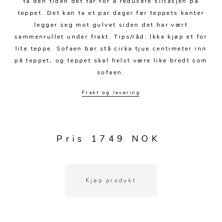
ta den tiden det tar for å redusere slitasjen på
teppet. Det kan ta et par dager før teppets kanter
legger seg mot gulvet siden det har vært
sammenrullet under frakt. Tips/råd: Ikke kjøp et for
lite teppe. Sofaen bør stå cirka tjue centimeter inn
på teppet, og teppet skal helst være like bredt som
sofaen.
Frakt og levering
Pris 1749 NOK
Kjøp produkt