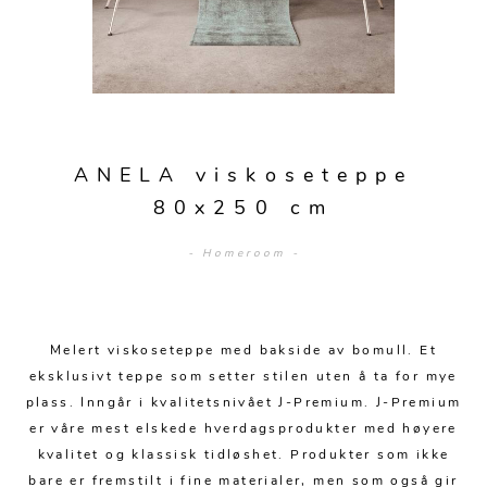
Sengetepper
Diverse
Vitrineskap
Krakker og benker
Hagestoler
Sengetøy
Lamper
Moduler
Stolputer
Grupper
Lampetilbehør
Gulvlamper
Kommoder
Diverse
Krakker og benker
Diverse belysning
Taklamper
Kroker og hengere
Solstoler
ANELA viskoseteppe
Stearin og telys
Bordlamper
Småhyller
80x250 cm
Griller
Tekstil
Vegglamper
Skohyller
Parasoller
- Homeroom -
Posters og kort
Andre lamper
Håndklær
Diverse
Puter og tilbehør
Dekorasjon
Duker
Utebelysning
Melert viskoseteppe med bakside av bomull. Et
Klokker og veggur
Pynteputer og trekk
eksklusivt teppe som setter stilen uten å ta for mye
Speil
Tepper
plass. Inngår i kvalitetsnivået J-Premium. J-Premium
er våre mest elskede hverdagsprodukter med høyere
Vaser og potter
Pledd
kvalitet og klassisk tidløshet. Produkter som ikke
bare er fremstilt i fine materialer, men som også gir