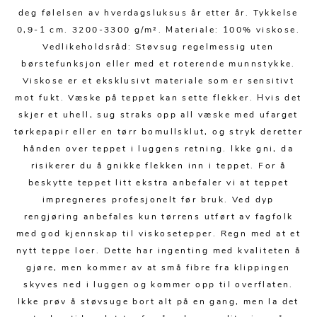
Kjøkkentilbehør
Gardiner
Potter
deg følelsen av hverdagsluksus år etter år. Tykkelse
Gardintilbehør
Vaser
0,9-1 cm. 3200-3300 g/m². Materiale: 100% viskose.
Vedlikeholdsråd: Støvsug regelmessig uten
Diverse tekstil
Krukker
børstefunksjon eller med et roterende munnstykke.
Viskose er et eksklusivt materiale som er sensitivt
mot fukt. Væske på teppet kan sette flekker. Hvis det
skjer et uhell, sug straks opp all væske med ufarget
tørkepapir eller en tørr bomullsklut, og stryk deretter
hånden over teppet i luggens retning. Ikke gni, da
risikerer du å gnikke flekken inn i teppet. For å
beskytte teppet litt ekstra anbefaler vi at teppet
impregneres profesjonelt før bruk. Ved dyp
rengjøring anbefales kun tørrens utført av fagfolk
med god kjennskap til viskosetepper. Regn med at et
nytt teppe loer. Dette har ingenting med kvaliteten å
gjøre, men kommer av at små fibre fra klippingen
skyves ned i luggen og kommer opp til overflaten.
Ikke prøv å støvsuge bort alt på en gang, men la det