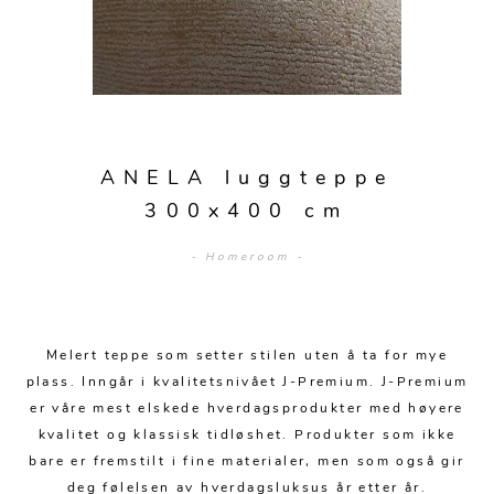
Sengetepper
Diverse
Vitrineskap
Krakker og benker
Hagestoler
Sengetøy
Lamper
Moduler
Stolputer
Grupper
Lampetilbehør
Gulvlamper
Kommoder
Diverse
Krakker og benker
Diverse belysning
Taklamper
Kroker og hengere
Solstoler
ANELA luggteppe
Stearin og telys
Bordlamper
Småhyller
300x400 cm
Griller
Tekstil
Vegglamper
Skohyller
Parasoller
- Homeroom -
Posters og kort
Andre lamper
Håndklær
Diverse
Puter og tilbehør
Dekorasjon
Duker
Utebelysning
Melert teppe som setter stilen uten å ta for mye
Klokker og veggur
Pynteputer og trekk
plass. Inngår i kvalitetsnivået J-Premium. J-Premium
Speil
Tepper
er våre mest elskede hverdagsprodukter med høyere
kvalitet og klassisk tidløshet. Produkter som ikke
Vaser og potter
Pledd
bare er fremstilt i fine materialer, men som også gir
deg følelsen av hverdagsluksus år etter år.