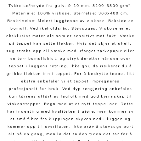
Kjøkkentilbehør
Gardiner
Potter
Tykkelse/høyde fra gulv: 9-10 mm. 3200-3300 g/m².
Gardintilbehør
Vaser
Materiale: 100% viskose. Størrelse: 300x400 cm.
Beskrivelse: Melert luggteppe av viskose. Bakside av
Diverse tekstil
Krukker
bomull. Vedlikeholdsråd: Støvsuges. Viskose er et
eksklusivt materiale som er sensitivt mot fukt. Væske
på teppet kan sette flekker. Hvis det skjer et uhell,
sug straks opp all væske med ufarget tørkepapir eller
en tørr bomullsklut, og stryk deretter hånden over
teppet i luggens retning. Ikke gni, da risikerer du å
gnikke flekken inn i teppet. For å beskytte teppet litt
ekstra anbefaler vi at teppet impregneres
profesjonelt før bruk. Ved dyp rengjøring anbefales
kun tørrens utført av fagfolk med god kjennskap til
viskosetepper. Regn med at et nytt teppe loer. Dette
har ingenting med kvaliteten å gjøre, men kommer av
at små fibre fra klippingen skyves ned i luggen og
kommer opp til overflaten. Ikke prøv å støvsuge bort
alt på en gang, men la det ta den tiden det tar for å