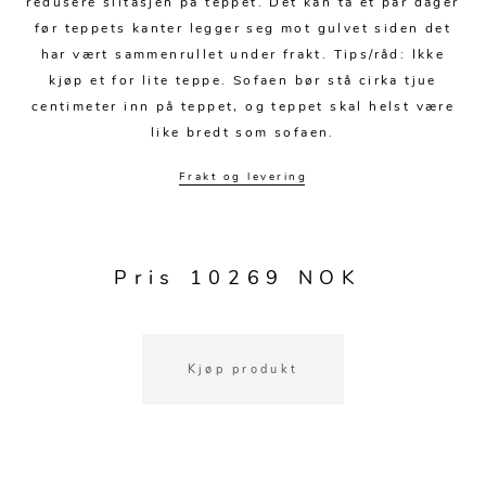
redusere slitasjen på teppet. Det kan ta et par dager
før teppets kanter legger seg mot gulvet siden det
har vært sammenrullet under frakt. Tips/råd: Ikke
kjøp et for lite teppe. Sofaen bør stå cirka tjue
centimeter inn på teppet, og teppet skal helst være
like bredt som sofaen.
Frakt og levering
Pris 10269 NOK
Kjøp produkt