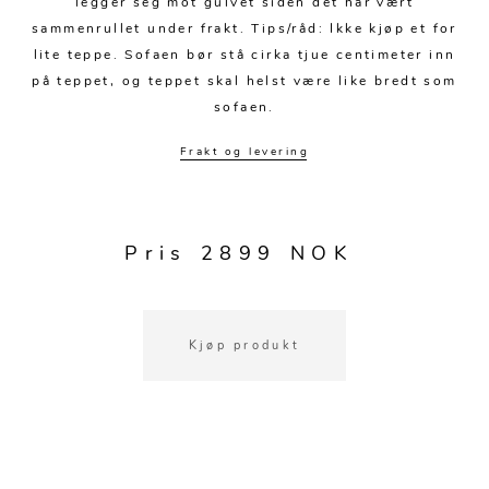
legger seg mot gulvet siden det har vært
sammenrullet under frakt. Tips/råd: Ikke kjøp et for
lite teppe. Sofaen bør stå cirka tjue centimeter inn
på teppet, og teppet skal helst være like bredt som
sofaen.
Frakt og levering
Pris 2899 NOK
Kjøp produkt