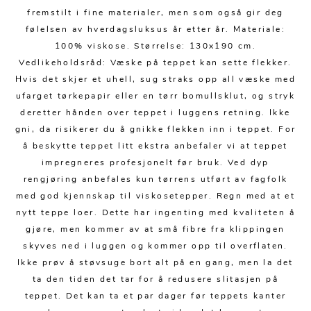
Kjøkkentilbehør
Gardiner
Potter
fremstilt i fine materialer, men som også gir deg
Gardintilbehør
Vaser
følelsen av hverdagsluksus år etter år. Materiale:
100% viskose. Størrelse: 130x190 cm.
Diverse tekstil
Krukker
Vedlikeholdsråd: Væske på teppet kan sette flekker.
Hvis det skjer et uhell, sug straks opp all væske med
ufarget tørkepapir eller en tørr bomullsklut, og stryk
deretter hånden over teppet i luggens retning. Ikke
gni, da risikerer du å gnikke flekken inn i teppet. For
å beskytte teppet litt ekstra anbefaler vi at teppet
impregneres profesjonelt før bruk. Ved dyp
rengjøring anbefales kun tørrens utført av fagfolk
med god kjennskap til viskosetepper. Regn med at et
nytt teppe loer. Dette har ingenting med kvaliteten å
gjøre, men kommer av at små fibre fra klippingen
skyves ned i luggen og kommer opp til overflaten.
Ikke prøv å støvsuge bort alt på en gang, men la det
ta den tiden det tar for å redusere slitasjen på
teppet. Det kan ta et par dager før teppets kanter