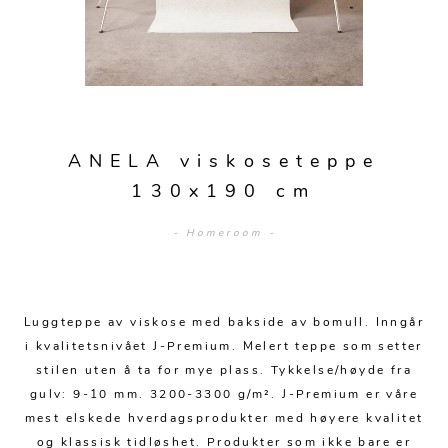
Sengetepper
Diverse
Vitrineskap
Krakker og benker
Hagestoler
Sengetøy
Lamper
Moduler
Stolputer
Grupper
Lampetilbehør
Gulvlamper
Kommoder
Diverse
Krakker og benker
Diverse belysning
Taklamper
Kroker og hengere
Solstoler
ANELA viskoseteppe
Stearin og telys
Bordlamper
Småhyller
130x190 cm
Griller
Tekstil
Vegglamper
Skohyller
Parasoller
- Homeroom -
Posters og kort
Andre lamper
Håndklær
Diverse
Puter og tilbehør
Dekorasjon
Duker
Utebelysning
Luggteppe av viskose med bakside av bomull. Inngår
Klokker og veggur
Pynteputer og trekk
i kvalitetsnivået J-Premium. Melert teppe som setter
Speil
Tepper
stilen uten å ta for mye plass. Tykkelse/høyde fra
gulv: 9-10 mm. 3200-3300 g/m². J-Premium er våre
Vaser og potter
Pledd
mest elskede hverdagsprodukter med høyere kvalitet
og klassisk tidløshet. Produkter som ikke bare er