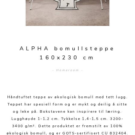
Sofagrupper
Sengegavler
Skrivebord
Skjenker og skap
Hage
Barstoler
Diverse
Dyner og puter
Nattbord
Mediemøbler
Puffer
Hagebord
Tilbehør
Sengetepper
Diverse
Vitrineskap
Krakker og benker
Hagestoler
Sengetøy
Lamper
Moduler
Stolputer
ALPHA bomullsteppe
Grupper
Lampetilbehør
Gulvlamper
Kommoder
160x230 cm
Diverse
Krakker og benker
Diverse belysning
Taklamper
Kroker og hengere
- Homeroom -
Solstoler
Stearin og telys
Bordlamper
Småhyller
Griller
Tekstil
Vegglamper
Skohyller
Parasoller
Håndtuftet teppe av økologisk bomull med tett lugg.
Posters og kort
Andre lamper
Håndklær
Diverse
Teppet har spesiell form og er mykt og deilig å sitte
Puter og tilbehør
og leke på. Bokstavene kan inspirere til læring.
Dekorasjon
Duker
Lugghøyde 1-1,2 cm. Tykkelse 1,4-1,5 cm. 3200-
Utebelysning
Klokker og veggur
Pynteputer og trekk
3400 g/m². Dette produktet er fremstilt av 100%
økologisk bomull, og er GOTS-sertifisert CU 832404.