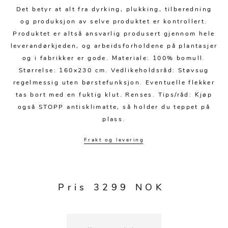
Speil
Tepper
Det betyr at alt fra dyrking, plukking, tilberedning
og produksjon av selve produktet er kontrollert.
Vaser og potter
Pledd
Produktet er altså ansvarlig produsert gjennom hele
Kjøkkentilbehør
Gardiner
Potter
leverandørkjeden, og arbeidsforholdene på plantasjer
og i fabrikker er gode. Materiale: 100% bomull.
Gardintilbehør
Vaser
Størrelse: 160x230 cm. Vedlikeholdsråd: Støvsug
regelmessig uten børstefunksjon. Eventuelle flekker
Diverse tekstil
Krukker
tas bort med en fuktig klut. Renses. Tips/råd: Kjøp
også STOPP antisklimatte, så holder du teppet på
plass.
Frakt og levering
Pris 3299 NOK