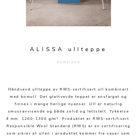
Sengetepper
Diverse
Vitrineskap
Krakker og benker
Hagestoler
Sengetøy
Lamper
Moduler
Stolputer
Grupper
Lampetilbehør
Gulvlamper
Kommoder
Diverse
Krakker og benker
Diverse belysning
Taklamper
Kroker og hengere
Solstoler
ALISSA ullteppe
Stearin og telys
Bordlamper
Småhyller
Griller
- Homeroom -
Tekstil
Vegglamper
Skohyller
Parasoller
Posters og kort
Andre lamper
Håndklær
Diverse
Puter og tilbehør
Dekorasjon
Duker
Håndvevd ullteppe av RWS-sertifisert ull kombinert
Utebelysning
med bomull. Det glattvevde teppet er ensfarget og
Klokker og veggur
Pynteputer og trekk
finnes i mange herlige nyanser. Ull er naturlig
smussavvisende og både solid og lettstelt. Tykkelse
Speil
Tepper
4 mm. 1200-1300 g/m². Produktet er RWS-sertifisert.
Vaser og potter
Pledd
Responsible Wool Standard (RWS) er en sertifisering
som sikrer at ullen i produktet kommer fra sauer som