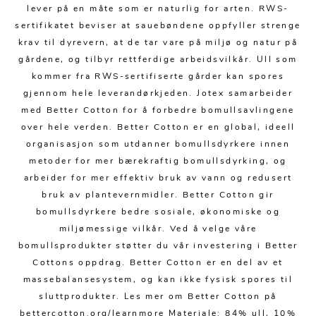
Kjøkkentilbehør
Gardiner
Potter
lever på en måte som er naturlig for arten. RWS-
sertifikatet beviser at sauebøndene oppfyller strenge
Gardintilbehør
Vaser
krav til dyrevern, at de tar vare på miljø og natur på
Diverse tekstil
Krukker
gårdene, og tilbyr rettferdige arbeidsvilkår. Ull som
kommer fra RWS-sertifiserte gårder kan spores
gjennom hele leverandørkjeden. Jotex samarbeider
med Better Cotton for å forbedre bomullsavlingene
over hele verden. Better Cotton er en global, ideell
organisasjon som utdanner bomullsdyrkere innen
metoder for mer bærekraftig bomullsdyrking, og
arbeider for mer effektiv bruk av vann og redusert
bruk av plantevernmidler. Better Cotton gir
bomullsdyrkere bedre sosiale, økonomiske og
miljømessige vilkår. Ved å velge våre
bomullsprodukter støtter du vår investering i Better
Cottons oppdrag. Better Cotton er en del av et
massebalansesystem, og kan ikke fysisk spores til
sluttprodukter. Les mer om Better Cotton på
bettercotton.org/learnmore Materiale: 84% ull, 10%