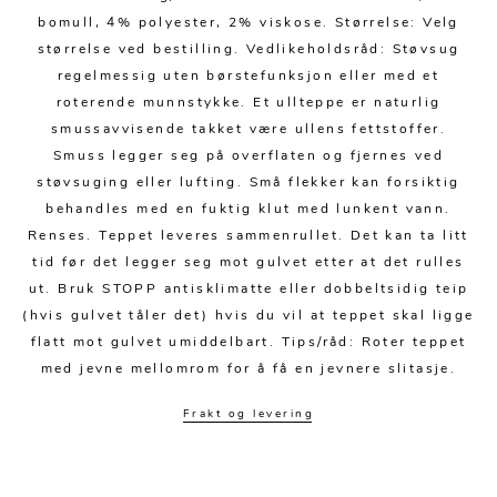
bomull, 4% polyester, 2% viskose. Størrelse: Velg
størrelse ved bestilling. Vedlikeholdsråd: Støvsug
regelmessig uten børstefunksjon eller med et
roterende munnstykke. Et ullteppe er naturlig
smussavvisende takket være ullens fettstoffer.
Smuss legger seg på overflaten og fjernes ved
støvsuging eller lufting. Små flekker kan forsiktig
behandles med en fuktig klut med lunkent vann.
Renses. Teppet leveres sammenrullet. Det kan ta litt
tid før det legger seg mot gulvet etter at det rulles
ut. Bruk STOPP antisklimatte eller dobbeltsidig teip
(hvis gulvet tåler det) hvis du vil at teppet skal ligge
flatt mot gulvet umiddelbart. Tips/råd: Roter teppet
med jevne mellomrom for å få en jevnere slitasje.
Frakt og levering