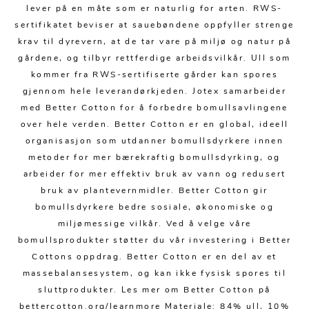
Speil
Tepper
lever på en måte som er naturlig for arten. RWS-
sertifikatet beviser at sauebøndene oppfyller strenge
Vaser og potter
Pledd
krav til dyrevern, at de tar vare på miljø og natur på
gårdene, og tilbyr rettferdige arbeidsvilkår. Ull som
Kjøkkentilbehør
Gardiner
Potter
kommer fra RWS-sertifiserte gårder kan spores
Gardintilbehør
Vaser
gjennom hele leverandørkjeden. Jotex samarbeider
med Better Cotton for å forbedre bomullsavlingene
Diverse tekstil
Krukker
over hele verden. Better Cotton er en global, ideell
organisasjon som utdanner bomullsdyrkere innen
metoder for mer bærekraftig bomullsdyrking, og
arbeider for mer effektiv bruk av vann og redusert
bruk av plantevernmidler. Better Cotton gir
bomullsdyrkere bedre sosiale, økonomiske og
miljømessige vilkår. Ved å velge våre
bomullsprodukter støtter du vår investering i Better
Cottons oppdrag. Better Cotton er en del av et
massebalansesystem, og kan ikke fysisk spores til
sluttprodukter. Les mer om Better Cotton på
bettercotton.org/learnmore Materiale: 84% ull, 10%