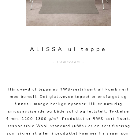
Sofagrupper
Sengegavler
Skrivebord
Skjenker og skap
Hage
Barstoler
Diverse
Dyner og puter
Nattbord
Mediemøbler
Puffer
Hagebord
Tilbehør
Sengetepper
Diverse
Vitrineskap
Krakker og benker
Hagestoler
Sengetøy
Lamper
Moduler
Stolputer
ALISSA ullteppe
Grupper
Lampetilbehør
Gulvlamper
Kommoder
Diverse
Krakker og benker
- Homeroom -
Diverse belysning
Taklamper
Kroker og hengere
Solstoler
Stearin og telys
Bordlamper
Småhyller
Griller
Håndvevd ullteppe av RWS-sertifisert ull kombinert
Tekstil
Vegglamper
Skohyller
med bomull. Det glattvevde teppet er ensfarget og
Parasoller
Posters og kort
Andre lamper
Håndklær
finnes i mange herlige nyanser. Ull er naturlig
Diverse
Puter og tilbehør
smussavvisende og både solid og lettstelt. Tykkelse
Dekorasjon
Duker
4 mm. 1200-1300 g/m². Produktet er RWS-sertifisert.
Utebelysning
Responsible Wool Standard (RWS) er en sertifisering
Klokker og veggur
Pynteputer og trekk
som sikrer at ullen i produktet kommer fra sauer som