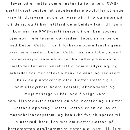
Kjøkkentilbehør
Gardiner
Potter
lever på en måte som er naturlig for arten. RWS-
sertifikatet beviser at sauebøndene oppfyller strenge
Gardintilbehør
Vaser
krav til dyrevern, at de tar vare på miljø og natur på
Diverse tekstil
Krukker
gårdene, og tilbyr rettferdige arbeidsvilkår. Ull som
kommer fra RWS-sertifiserte gårder kan spores
gjennom hele leverandørkjeden. Jotex samarbeider
med Better Cotton for å forbedre bomullsavlingene
over hele verden. Better Cotton er en global, ideell
organisasjon som utdanner bomullsdyrkere innen
metoder for mer bærekraftig bomullsdyrking, og
arbeider for mer effektiv bruk av vann og redusert
bruk av plantevernmidler. Better Cotton gir
bomullsdyrkere bedre sosiale, økonomiske og
miljømessige vilkår. Ved å velge våre
bomullsprodukter støtter du vår investering i Better
Cottons oppdrag. Better Cotton er en del av et
massebalansesystem, og kan ikke fysisk spores til
sluttprodukter. Les mer om Better Cotton på
bettercotton.org/learnmore Materiale: 84% ull, 10%