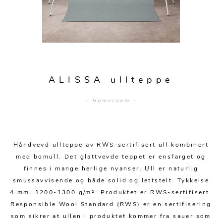
Sengetepper
Diverse
Vitrineskap
Krakker og benker
Hagestoler
Sengetøy
Lamper
Moduler
Stolputer
Grupper
Lampetilbehør
Gulvlamper
Kommoder
Diverse
Krakker og benker
Diverse belysning
Taklamper
Kroker og hengere
Solstoler
ALISSA ullteppe
Stearin og telys
Bordlamper
Småhyller
Griller
- Homeroom -
Tekstil
Vegglamper
Skohyller
Parasoller
Posters og kort
Andre lamper
Håndklær
Diverse
Puter og tilbehør
Dekorasjon
Duker
Håndvevd ullteppe av RWS-sertifisert ull kombinert
Utebelysning
med bomull. Det glattvevde teppet er ensfarget og
Klokker og veggur
Pynteputer og trekk
finnes i mange herlige nyanser. Ull er naturlig
smussavvisende og både solid og lettstelt. Tykkelse
Speil
Tepper
4 mm. 1200-1300 g/m². Produktet er RWS-sertifisert.
Vaser og potter
Pledd
Responsible Wool Standard (RWS) er en sertifisering
som sikrer at ullen i produktet kommer fra sauer som