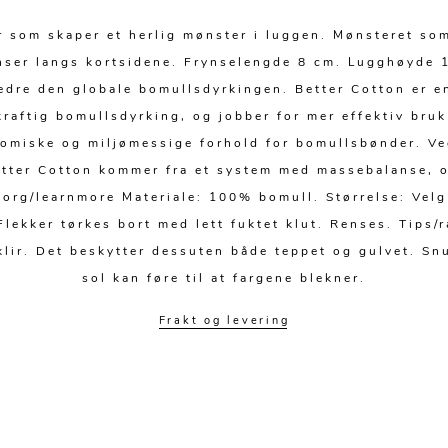
r som skaper et herlig mønster i luggen. Mønsteret som
ynser langs kortsidene. Frynselengde 8 cm. Lugghøyde 
edre den globale bomullsdyrkingen. Better Cotton er e
aftig bomullsdyrking, og jobber for mer effektiv bruk
nomiske og miljømessige forhold for bomullsbønder. Ve
etter Cotton kommer fra et system med massebalanse, og
org/learnmore Materiale: 100% bomull. Størrelse: Velg 
lekker tørkes bort med lett fuktet klut. Renses. Tips/r
sklir. Det beskytter dessuten både teppet og gulvet. Snu
sol kan føre til at fargene blekner.
Frakt og levering