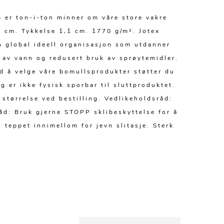
 er ton-i-ton minner om våre store vakre
1 cm. Tykkelse 1,1 cm. 1770 g/m². Jotex
n global ideell organisasjon som utdanner
 av vann og redusert bruk av sprøytemidler.
d å velge våre bomullsprodukter støtter du
 er ikke fysisk sporbar til sluttproduktet.
størrelse ved bestilling. Vedlikeholdsråd:
åd: Bruk gjerne STOPP sklibeskyttelse for å
 teppet innimellom for jevn slitasje. Sterk