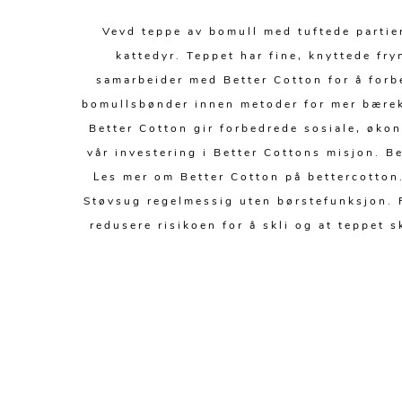
Vevd teppe av bomull med tuftede partie
kattedyr. Teppet har fine, knyttede fr
samarbeider med Better Cotton for å forb
bomullsbønder innen metoder for mer bærekr
Better Cotton gir forbedrede sosiale, øko
vår investering i Better Cottons misjon. B
Les mer om Better Cotton på bettercotton.
Støvsug regelmessig uten børstefunksjon. F
redusere risikoen for å skli og at teppet 