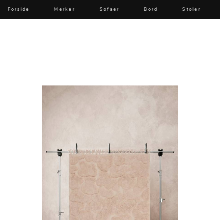
Forside
Merker
Sofaer
Bord
Stoler