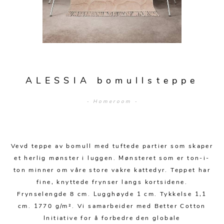
Sengetepper
Diverse
Vitrineskap
Krakker og benker
Hagestoler
Sengetøy
Lamper
Moduler
Stolputer
Grupper
Lampetilbehør
Gulvlamper
Kommoder
Diverse
Krakker og benker
Diverse belysning
Taklamper
Kroker og hengere
Solstoler
ALESSIA bomullsteppe
Stearin og telys
Bordlamper
Småhyller
Griller
- Homeroom -
Tekstil
Vegglamper
Skohyller
Parasoller
Posters og kort
Andre lamper
Håndklær
Diverse
Puter og tilbehør
Dekorasjon
Duker
Vevd teppe av bomull med tuftede partier som skaper
Utebelysning
et herlig mønster i luggen. Mønsteret som er ton-i-
Klokker og veggur
Pynteputer og trekk
ton minner om våre store vakre kattedyr. Teppet har
fine, knyttede frynser langs kortsidene.
Speil
Tepper
Frynselengde 8 cm. Lugghøyde 1 cm. Tykkelse 1,1
Vaser og potter
Pledd
cm. 1770 g/m². Vi samarbeider med Better Cotton
Initiative for å forbedre den globale