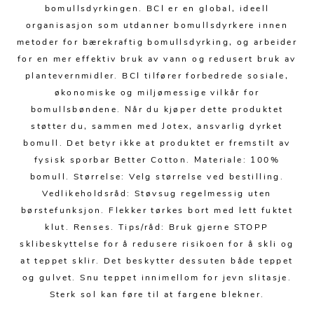
Kjøkkentilbehør
Gardiner
Potter
bomullsdyrkingen. BCI er en global, ideell
organisasjon som utdanner bomullsdyrkere innen
Gardintilbehør
Vaser
metoder for bærekraftig bomullsdyrking, og arbeider
Diverse tekstil
Krukker
for en mer effektiv bruk av vann og redusert bruk av
plantevernmidler. BCI tilfører forbedrede sosiale,
økonomiske og miljømessige vilkår for
bomullsbøndene. Når du kjøper dette produktet
støtter du, sammen med Jotex, ansvarlig dyrket
bomull. Det betyr ikke at produktet er fremstilt av
fysisk sporbar Better Cotton. Materiale: 100%
bomull. Størrelse: Velg størrelse ved bestilling.
Vedlikeholdsråd: Støvsug regelmessig uten
børstefunksjon. Flekker tørkes bort med lett fuktet
klut. Renses. Tips/råd: Bruk gjerne STOPP
sklibeskyttelse for å redusere risikoen for å skli og
at teppet sklir. Det beskytter dessuten både teppet
og gulvet. Snu teppet innimellom for jevn slitasje.
Sterk sol kan føre til at fargene blekner.