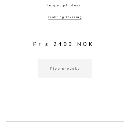
Kjøkkentilbehør
Gardiner
Potter
teppet på plass.
Gardintilbehør
Vaser
Frakt og levering
Diverse tekstil
Krukker
Pris 2499 NOK
Kjøp produkt