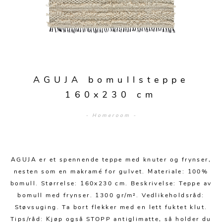
Sengetepper
Diverse
Vitrineskap
Krakker og benker
Hagestoler
Sengetøy
Lamper
Moduler
Stolputer
Grupper
Lampetilbehør
Gulvlamper
Kommoder
Diverse
Krakker og benker
Diverse belysning
Taklamper
Kroker og hengere
Solstoler
AGUJA bomullsteppe
Stearin og telys
Bordlamper
Småhyller
160x230 cm
Griller
Tekstil
Vegglamper
Skohyller
Parasoller
- Homeroom -
Posters og kort
Andre lamper
Håndklær
Diverse
Puter og tilbehør
Dekorasjon
Duker
Utebelysning
AGUJA er et spennende teppe med knuter og frynser,
Klokker og veggur
Pynteputer og trekk
nesten som en makramé for gulvet. Materiale: 100%
Speil
Tepper
bomull. Størrelse: 160x230 cm. Beskrivelse: Teppe av
bomull med frynser. 1300 gr/m². Vedlikeholdsråd:
Vaser og potter
Pledd
Støvsuging. Ta bort flekker med en lett fuktet klut.
Tips/råd: Kjøp også STOPP antiglimatte, så holder du