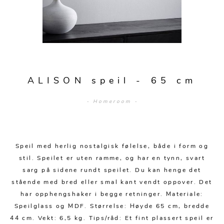
Sengetepper
Diverse
Vitrineskap
Krakker og benker
Hagestoler
Sengetøy
Lamper
Moduler
Stolputer
Grupper
Lampetilbehør
Gulvlamper
Kommoder
Diverse
Krakker og benker
Diverse belysning
Taklamper
Kroker og hengere
Solstoler
ALISON speil - 65 cm
Stearin og telys
Bordlamper
Småhyller
Griller
- Homeroom -
Tekstil
Vegglamper
Skohyller
Parasoller
Posters og kort
Andre lamper
Håndklær
Diverse
Puter og tilbehør
Dekorasjon
Duker
Speil med herlig nostalgisk følelse, både i form og
Utebelysning
stil. Speilet er uten ramme, og har en tynn, svart
Klokker og veggur
Pynteputer og trekk
sarg på sidene rundt speilet. Du kan henge det
stående med bred eller smal kant vendt oppover. Det
Speil
Tepper
har opphengshaker i begge retninger. Materiale:
Vaser og potter
Pledd
Speilglass og MDF. Størrelse: Høyde 65 cm, bredde
44 cm. Vekt: 6,5 kg. Tips/råd: Et fint plassert speil er