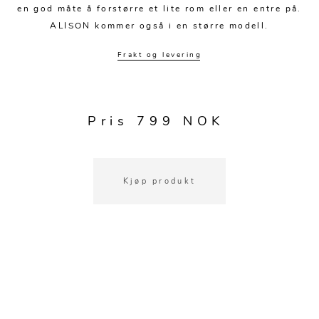
Kjøkkentilbehør
Gardiner
Potter
en god måte å forstørre et lite rom eller en entre på.
ALISON kommer også i en større modell.
Gardintilbehør
Vaser
Frakt og levering
Diverse tekstil
Krukker
Pris 799 NOK
Kjøp produkt