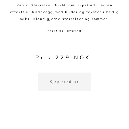
Kjøkkentilbehør
Gardiner
Potter
Papir. Størrelse: 30x40 cm. Tips/råd: Lag en
Gardintilbehør
Vaser
effektfull bildevegg med bilder og tekster i herlig
miks. Bland gjerne størrelser og rammer.
Diverse tekstil
Krukker
Frakt og levering
Pris 229 NOK
Kjøp produkt