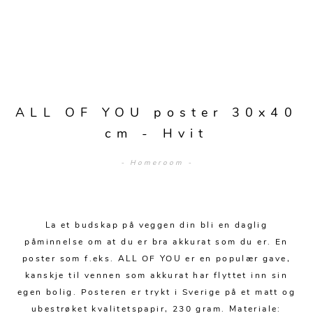
Sengetepper
Diverse
Vitrineskap
Krakker og benker
Hagestoler
Sengetøy
Lamper
Moduler
Stolputer
Grupper
Lampetilbehør
Gulvlamper
Kommoder
Diverse
Krakker og benker
Diverse belysning
Taklamper
Kroker og hengere
Solstoler
ALL OF YOU poster 30x40
Stearin og telys
Bordlamper
Småhyller
cm - Hvit
Griller
Tekstil
Vegglamper
Skohyller
Parasoller
- Homeroom -
Posters og kort
Andre lamper
Håndklær
Diverse
Puter og tilbehør
Dekorasjon
Duker
Utebelysning
La et budskap på veggen din bli en daglig
Klokker og veggur
Pynteputer og trekk
påminnelse om at du er bra akkurat som du er. En
Speil
Tepper
poster som f.eks. ALL OF YOU er en populær gave,
kanskje til vennen som akkurat har flyttet inn sin
Vaser og potter
Pledd
egen bolig. Posteren er trykt i Sverige på et matt og
ubestrøket kvalitetspapir, 230 gram. Materiale: