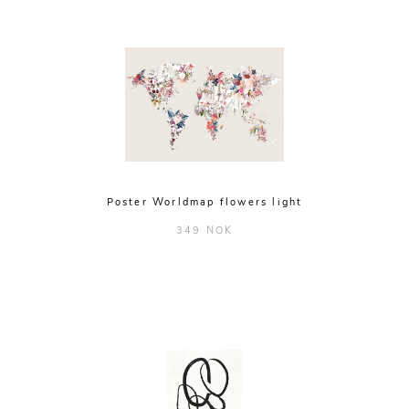
Poster Worldmap flowers light
349 NOK