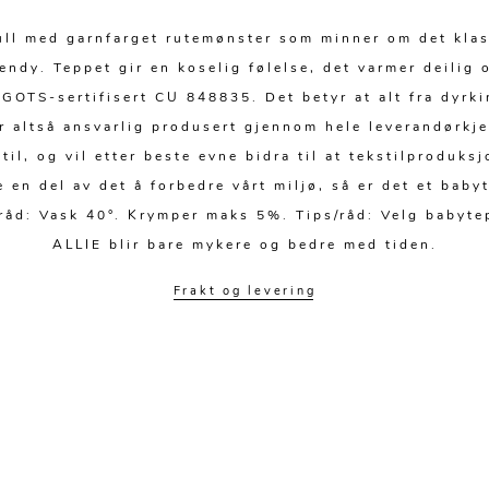
ull med garnfarget rutemønster som minner om det kla
ndy. Teppet gir en koselig følelse, det varmer deilig o
GOTS-sertifisert CU 848835. Det betyr at alt fra dyrki
er altså ansvarlig produsert gjennom hele leverandørkje
stil, og vil etter beste evne bidra til at tekstilproduks
 en del av det å forbedre vårt miljø, så er det et baby
råd: Vask 40°. Krymper maks 5%. Tips/råd: Velg babytep
ALLIE blir bare mykere og bedre med tiden.
Frakt og levering