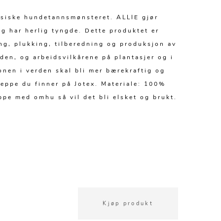
ssiske hundetannsmønsteret. ALLIE gjør
g har herlig tyngde. Dette produktet er
ng, plukking, tilberedning og produksjon av
den, og arbeidsvilkårene på plantasjer og i
jonen i verden skal bli mer bærekraftig og
teppe du finner på Jotex. Materiale: 100%
pe med omhu så vil det bli elsket og brukt.
Kjøp produkt