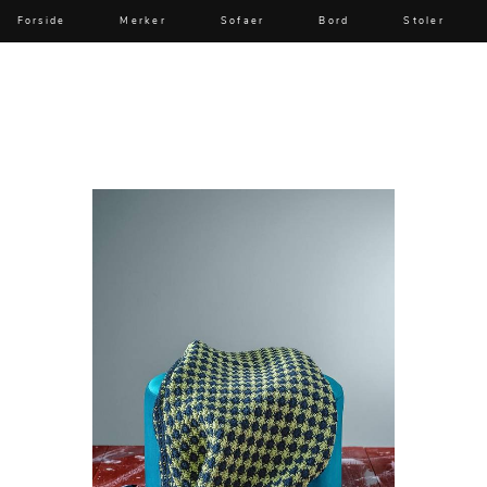
Forside
Merker
Sofaer
Bord
Stoler