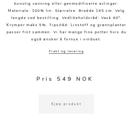
Kjøkkentilbehør
Gardiner
Potter
kunstig vanning eller genmodifiserte avlinger.
Materiale: 100% lin. Størrelse: Bredde 145 cm. Velg
Gardintilbehør
Vaser
lengde ved bestilling. Vedlikeholdsråd: Vask 60°.
Diverse tekstil
Krukker
Krymper maks 5%. Tips/råd: Linstoff og grønnplanter
passer fint sammen. Vi har mange fine potter hvis du
også ønsker å fornye i vinduet.
Frakt og levering
Pris 549 NOK
Kjøp produkt