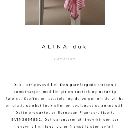
Sengetepper
Diverse
Vitrineskap
Krakker og benker
Hagestoler
Sengetøy
Lamper
Moduler
Stolputer
Grupper
Lampetilbehør
Gulvlamper
Kommoder
Diverse
Krakker og benker
Diverse belysning
Taklamper
Kroker og hengere
Solstoler
ALINA duk
Stearin og telys
Bordlamper
Småhyller
Griller
- Homeroom -
Tekstil
Vegglamper
Skohyller
Parasoller
Posters og kort
Andre lamper
Håndklær
Diverse
Puter og tilbehør
Dekorasjon
Duker
Duk i stripevevd lin. Den garnfargede stripen i
Utebelysning
kombinasjon med lin gir en rustikk og naturlig
Klokker og veggur
Pynteputer og trekk
følelse. Stoffet er lettstelt, og du velger om du vil ha
en glatt, strøket look eller en avslappet ustrøket stil.
Speil
Tepper
Dette produktet er European Flax-sertifisert,
Vaser og potter
Pledd
BVIN3654832. Det garanterer at lindyrkingen tar
hensyn til miljøet, og er framstilt uten avfall,