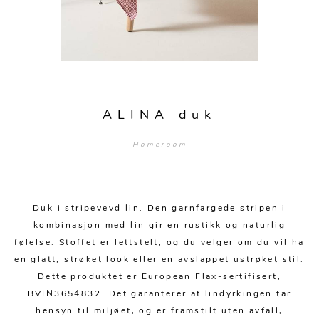
Sengetepper
Diverse
Vitrineskap
Krakker og benker
Hagestoler
Sengetøy
Lamper
Moduler
Stolputer
Grupper
Lampetilbehør
Gulvlamper
Kommoder
Diverse
Krakker og benker
Diverse belysning
Taklamper
Kroker og hengere
Solstoler
ALINA duk
Stearin og telys
Bordlamper
Småhyller
Griller
- Homeroom -
Tekstil
Vegglamper
Skohyller
Parasoller
Posters og kort
Andre lamper
Håndklær
Diverse
Puter og tilbehør
Dekorasjon
Duker
Duk i stripevevd lin. Den garnfargede stripen i
Utebelysning
kombinasjon med lin gir en rustikk og naturlig
Klokker og veggur
Pynteputer og trekk
følelse. Stoffet er lettstelt, og du velger om du vil ha
en glatt, strøket look eller en avslappet ustrøket stil.
Speil
Tepper
Dette produktet er European Flax-sertifisert,
Vaser og potter
Pledd
BVIN3654832. Det garanterer at lindyrkingen tar
hensyn til miljøet, og er framstilt uten avfall,