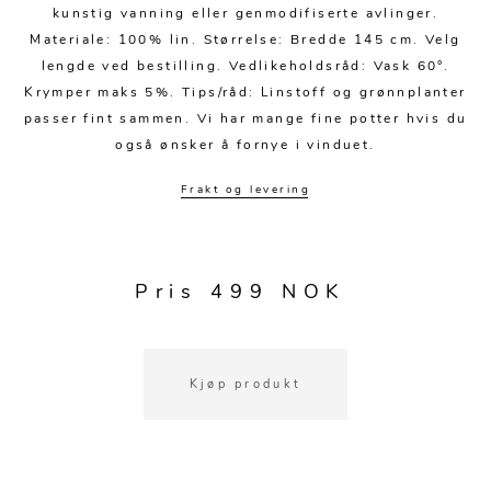
Kjøkkentilbehør
Gardiner
Potter
kunstig vanning eller genmodifiserte avlinger.
Materiale: 100% lin. Størrelse: Bredde 145 cm. Velg
Gardintilbehør
Vaser
lengde ved bestilling. Vedlikeholdsråd: Vask 60°.
Diverse tekstil
Krukker
Krymper maks 5%. Tips/råd: Linstoff og grønnplanter
passer fint sammen. Vi har mange fine potter hvis du
også ønsker å fornye i vinduet.
Frakt og levering
Pris 499 NOK
Kjøp produkt