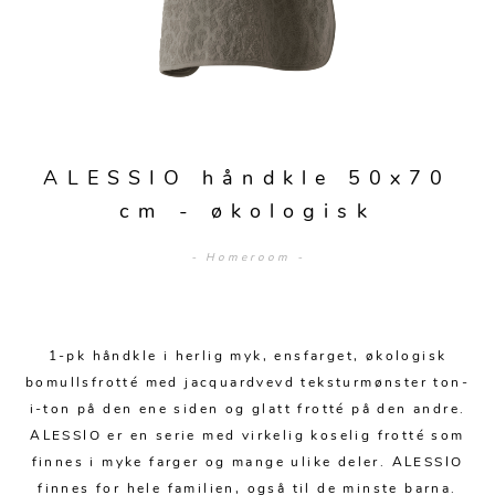
Sengetepper
Diverse
Vitrineskap
Krakker og benker
Hagestoler
Sengetøy
Lamper
Moduler
Stolputer
Grupper
Lampetilbehør
Gulvlamper
Kommoder
Diverse
Krakker og benker
Diverse belysning
Taklamper
Kroker og hengere
Solstoler
ALESSIO håndkle 50x70
Stearin og telys
Bordlamper
Småhyller
cm - økologisk
Griller
Tekstil
Vegglamper
Skohyller
Parasoller
- Homeroom -
Posters og kort
Andre lamper
Håndklær
Diverse
Puter og tilbehør
Dekorasjon
Duker
Utebelysning
1-pk håndkle i herlig myk, ensfarget, økologisk
Klokker og veggur
Pynteputer og trekk
bomullsfrotté med jacquardvevd teksturmønster ton-
Speil
Tepper
i-ton på den ene siden og glatt frotté på den andre.
ALESSIO er en serie med virkelig koselig frotté som
Vaser og potter
Pledd
finnes i myke farger og mange ulike deler. ALESSIO
finnes for hele familien, også til de minste barna.