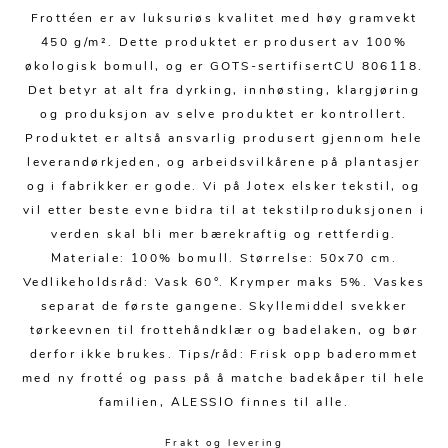
Kjøkkentilbehør
Gardiner
Potter
Frottéen er av luksuriøs kvalitet med høy gramvekt
Gardintilbehør
Vaser
450 g/m². Dette produktet er produsert av 100%
økologisk bomull, og er GOTS-sertifisertCU 806118.
Diverse tekstil
Krukker
Det betyr at alt fra dyrking, innhøsting, klargjøring
og produksjon av selve produktet er kontrollert.
Produktet er altså ansvarlig produsert gjennom hele
leverandørkjeden, og arbeidsvilkårene på plantasjer
og i fabrikker er gode. Vi på Jotex elsker tekstil, og
vil etter beste evne bidra til at tekstilproduksjonen i
verden skal bli mer bærekraftig og rettferdig.
Materiale: 100% bomull. Størrelse: 50x70 cm.
Vedlikeholdsråd: Vask 60°. Krymper maks 5%. Vaskes
separat de første gangene. Skyllemiddel svekker
tørkeevnen til frottehåndklær og badelaken, og bør
derfor ikke brukes. Tips/råd: Frisk opp baderommet
med ny frotté og pass på å matche badekåper til hele
familien, ALESSIO finnes til alle.
Frakt og levering