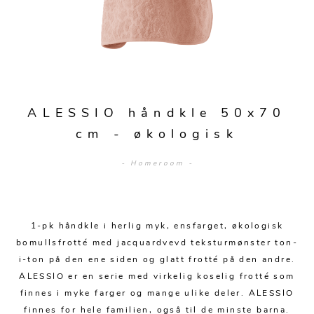
Sengetepper
Diverse
Vitrineskap
Krakker og benker
Hagestoler
Sengetøy
Lamper
Moduler
Stolputer
Grupper
Lampetilbehør
Gulvlamper
Kommoder
Diverse
Krakker og benker
Diverse belysning
Taklamper
Kroker og hengere
Solstoler
ALESSIO håndkle 50x70
Stearin og telys
Bordlamper
Småhyller
cm - økologisk
Griller
Tekstil
Vegglamper
Skohyller
Parasoller
- Homeroom -
Posters og kort
Andre lamper
Håndklær
Diverse
Puter og tilbehør
Dekorasjon
Duker
Utebelysning
1-pk håndkle i herlig myk, ensfarget, økologisk
Klokker og veggur
Pynteputer og trekk
bomullsfrotté med jacquardvevd teksturmønster ton-
Speil
Tepper
i-ton på den ene siden og glatt frotté på den andre.
ALESSIO er en serie med virkelig koselig frotté som
Vaser og potter
Pledd
finnes i myke farger og mange ulike deler. ALESSIO
finnes for hele familien, også til de minste barna.