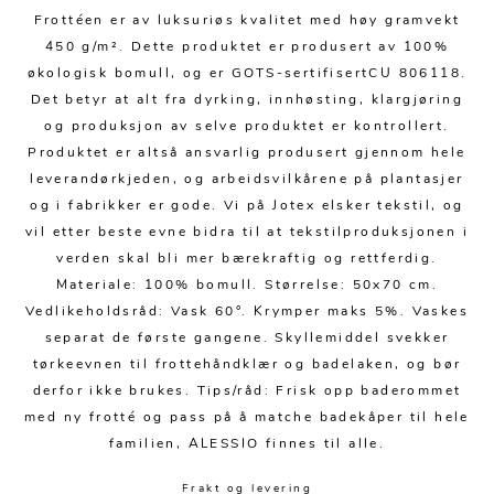
Kjøkkentilbehør
Gardiner
Potter
Frottéen er av luksuriøs kvalitet med høy gramvekt
Gardintilbehør
Vaser
450 g/m². Dette produktet er produsert av 100%
økologisk bomull, og er GOTS-sertifisertCU 806118.
Diverse tekstil
Krukker
Det betyr at alt fra dyrking, innhøsting, klargjøring
og produksjon av selve produktet er kontrollert.
Produktet er altså ansvarlig produsert gjennom hele
leverandørkjeden, og arbeidsvilkårene på plantasjer
og i fabrikker er gode. Vi på Jotex elsker tekstil, og
vil etter beste evne bidra til at tekstilproduksjonen i
verden skal bli mer bærekraftig og rettferdig.
Materiale: 100% bomull. Størrelse: 50x70 cm.
Vedlikeholdsråd: Vask 60°. Krymper maks 5%. Vaskes
separat de første gangene. Skyllemiddel svekker
tørkeevnen til frottehåndklær og badelaken, og bør
derfor ikke brukes. Tips/råd: Frisk opp baderommet
med ny frotté og pass på å matche badekåper til hele
familien, ALESSIO finnes til alle.
Frakt og levering