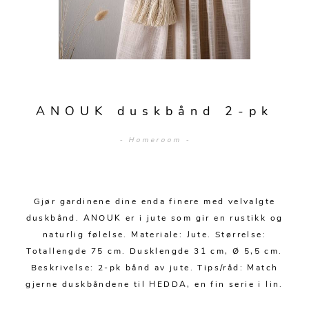
Sengetepper
Diverse
Vitrineskap
Krakker og benker
Hagestoler
Sengetøy
Lamper
Moduler
Stolputer
Grupper
Lampetilbehør
Gulvlamper
Kommoder
Diverse
Krakker og benker
Diverse belysning
Taklamper
Kroker og hengere
Solstoler
ANOUK duskbånd 2-pk
Stearin og telys
Bordlamper
Småhyller
Griller
- Homeroom -
Tekstil
Vegglamper
Skohyller
Parasoller
Posters og kort
Andre lamper
Håndklær
Diverse
Puter og tilbehør
Dekorasjon
Duker
Gjør gardinene dine enda finere med velvalgte
Utebelysning
duskbånd. ANOUK er i jute som gir en rustikk og
Klokker og veggur
Pynteputer og trekk
naturlig følelse. Materiale: Jute. Størrelse:
Totallengde 75 cm. Dusklengde 31 cm, Ø 5,5 cm.
Speil
Tepper
Beskrivelse: 2-pk bånd av jute. Tips/råd: Match
Vaser og potter
Pledd
gjerne duskbåndene til HEDDA, en fin serie i lin.