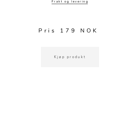
Kjøkkentilbehør
Gardiner
Potter
Frakt og levering
Gardintilbehør
Vaser
Diverse tekstil
Krukker
Pris 179 NOK
Kjøp produkt