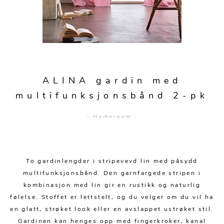
Sengetepper
Diverse
Vitrineskap
Krakker og benker
Hagestoler
Sengetøy
Lamper
Moduler
Stolputer
Grupper
Lampetilbehør
Gulvlamper
Kommoder
Diverse
Krakker og benker
Diverse belysning
Taklamper
Kroker og hengere
Solstoler
ALINA gardin med
Stearin og telys
Bordlamper
Småhyller
multifunksjonsbånd 2-pk
Griller
Tekstil
Vegglamper
Skohyller
Parasoller
- Homeroom -
Posters og kort
Andre lamper
Håndklær
Diverse
Puter og tilbehør
Dekorasjon
Duker
Utebelysning
To gardinlengder i stripevevd lin med påsydd
Klokker og veggur
Pynteputer og trekk
multifunksjonsbånd. Den garnfargede stripen i
Speil
Tepper
kombinasjon med lin gir en rustikk og naturlig
følelse. Stoffet er lettstelt, og du velger om du vil ha
Vaser og potter
Pledd
en glatt, strøket look eller en avslappet ustrøket stil.
Gardinen kan henges opp med fingerkroker, kanal