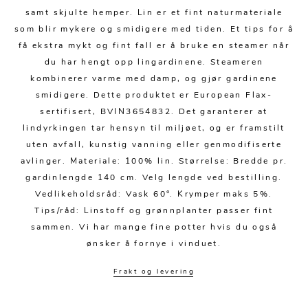
Kjøkkentilbehør
Gardiner
Potter
samt skjulte hemper. Lin er et fint naturmateriale
Gardintilbehør
Vaser
som blir mykere og smidigere med tiden. Et tips for å
få ekstra mykt og fint fall er å bruke en steamer når
Diverse tekstil
Krukker
du har hengt opp lingardinene. Steameren
kombinerer varme med damp, og gjør gardinene
smidigere. Dette produktet er European Flax-
sertifisert, BVIN3654832. Det garanterer at
lindyrkingen tar hensyn til miljøet, og er framstilt
uten avfall, kunstig vanning eller genmodifiserte
avlinger. Materiale: 100% lin. Størrelse: Bredde pr.
gardinlengde 140 cm. Velg lengde ved bestilling.
Vedlikeholdsråd: Vask 60°. Krymper maks 5%.
Tips/råd: Linstoff og grønnplanter passer fint
sammen. Vi har mange fine potter hvis du også
ønsker å fornye i vinduet.
Frakt og levering