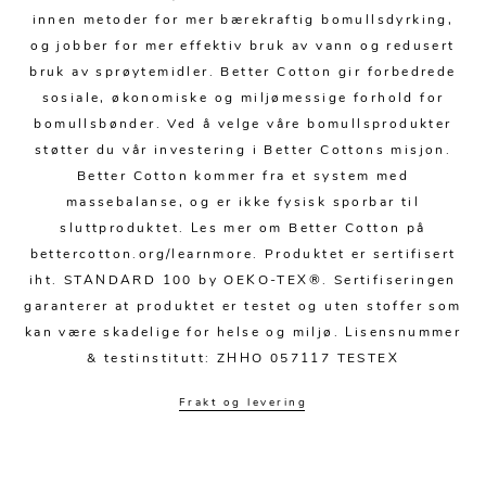
Kjøkkentilbehør
Gardiner
Potter
innen metoder for mer bærekraftig bomullsdyrking,
Gardintilbehør
Vaser
og jobber for mer effektiv bruk av vann og redusert
bruk av sprøytemidler. Better Cotton gir forbedrede
Diverse tekstil
Krukker
sosiale, økonomiske og miljømessige forhold for
bomullsbønder. Ved å velge våre bomullsprodukter
støtter du vår investering i Better Cottons misjon.
Better Cotton kommer fra et system med
massebalanse, og er ikke fysisk sporbar til
sluttproduktet. Les mer om Better Cotton på
bettercotton.org/learnmore. Produktet er sertifisert
iht. STANDARD 100 by OEKO-TEX®. Sertifiseringen
garanterer at produktet er testet og uten stoffer som
kan være skadelige for helse og miljø. Lisensnummer
& testinstitutt: ZHHO 057117 TESTEX
Frakt og levering