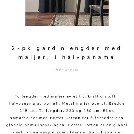
Sengetepper
Diverse
Vitrineskap
Krakker og benker
Hagestoler
Sengetøy
Lamper
Moduler
Stolputer
Grupper
Lampetilbehør
Gulvlamper
Kommoder
Diverse
Krakker og benker
Diverse belysning
Taklamper
Kroker og hengere
Solstoler
2-pk gardinlengder med
Stearin og telys
Bordlamper
Småhyller
maljer, i halvpanama
Griller
Tekstil
Vegglamper
Skohyller
Parasoller
- Homeroom -
Posters og kort
Andre lamper
Håndklær
Diverse
Puter og tilbehør
Dekorasjon
Duker
Utebelysning
To lengder med maljer av et litt kraftig stoff i
Klokker og veggur
Pynteputer og trekk
halvpanama av bomull. Metallmaljer øverst. Bredde
Speil
Tepper
145 cm. To lengder, 220 og 250 cm. Ellos
samarbeider med Better Cotton for å forbedre den
Vaser og potter
Pledd
globale bomullsdyrkingen. Better Cotton er en global
ideell organisasjon som utdanner bomullsbønder