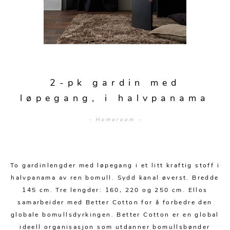
Sengetepper
Diverse
Vitrineskap
Krakker og benker
Hagestoler
Sengetøy
Lamper
Moduler
Stolputer
Grupper
Lampetilbehør
Gulvlamper
Kommoder
Diverse
Krakker og benker
Diverse belysning
Taklamper
Kroker og hengere
Solstoler
2-pk gardin med
Stearin og telys
Bordlamper
Småhyller
løpegang, i halvpanama
Griller
Tekstil
Vegglamper
Skohyller
Parasoller
- Homeroom -
Posters og kort
Andre lamper
Håndklær
Diverse
Puter og tilbehør
Dekorasjon
Duker
Utebelysning
To gardinlengder med løpegang i et litt kraftig stoff i
Klokker og veggur
Pynteputer og trekk
halvpanama av ren bomull. Sydd kanal øverst. Bredde
Speil
Tepper
145 cm. Tre lengder: 160, 220 og 250 cm. Ellos
samarbeider med Better Cotton for å forbedre den
Vaser og potter
Pledd
globale bomullsdyrkingen. Better Cotton er en global
ideell organisasjon som utdanner bomullsbønder