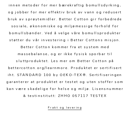
Kjøkkentilbehør
Gardiner
Potter
innen metoder for mer bærekraftig bomullsdyrking,
Gardintilbehør
Vaser
og jobber for mer effektiv bruk av vann og redusert
bruk av sprøytemidler. Better Cotton gir forbedrede
Diverse tekstil
Krukker
sosiale, økonomiske og miljømessige forhold for
bomullsbønder. Ved å velge våre bomullsprodukter
støtter du vår investering i Better Cottons misjon.
Better Cotton kommer fra et system med
massebalanse, og er ikke fysisk sporbar til
sluttproduktet. Les mer om Better Cotton på
bettercotton.org/learnmore. Produktet er sertifisert
iht. STANDARD 100 by OEKO-TEX®. Sertifiseringen
garanterer at produktet er testet og uten stoffer som
kan være skadelige for helse og miljø. Lisensnummer
& testinstitutt: ZHHO 057117 TESTEX
Frakt og levering