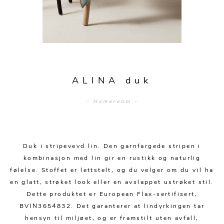
Sengetepper
Diverse
Vitrineskap
Krakker og benker
Hagestoler
Sengetøy
Lamper
Moduler
Stolputer
Grupper
Lampetilbehør
Gulvlamper
Kommoder
Diverse
Krakker og benker
Diverse belysning
Taklamper
Kroker og hengere
Solstoler
ALINA duk
Stearin og telys
Bordlamper
Småhyller
Griller
- Homeroom -
Tekstil
Vegglamper
Skohyller
Parasoller
Posters og kort
Andre lamper
Håndklær
Diverse
Puter og tilbehør
Dekorasjon
Duker
Duk i stripevevd lin. Den garnfargede stripen i
Utebelysning
kombinasjon med lin gir en rustikk og naturlig
Klokker og veggur
Pynteputer og trekk
følelse. Stoffet er lettstelt, og du velger om du vil ha
en glatt, strøket look eller en avslappet ustrøket stil.
Speil
Tepper
Dette produktet er European Flax-sertifisert,
Vaser og potter
Pledd
BVIN3654832. Det garanterer at lindyrkingen tar
hensyn til miljøet, og er framstilt uten avfall,