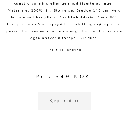
Kjøkkentilbehør
Gardiner
Potter
kunstig vanning eller genmodifiserte avlinger.
Materiale: 100% lin. Størrelse: Bredde 145 cm. Velg
Gardintilbehør
Vaser
lengde ved bestilling. Vedlikeholdsråd: Vask 60°.
Diverse tekstil
Krukker
Krymper maks 5%. Tips/råd: Linstoff og grønnplanter
passer fint sammen. Vi har mange fine potter hvis du
også ønsker å fornye i vinduet.
Frakt og levering
Pris 549 NOK
Kjøp produkt