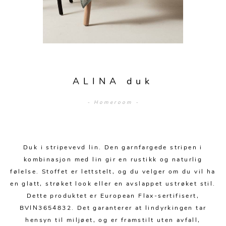
Sengetepper
Diverse
Vitrineskap
Krakker og benker
Hagestoler
Sengetøy
Lamper
Moduler
Stolputer
Grupper
Lampetilbehør
Gulvlamper
Kommoder
Diverse
Krakker og benker
Diverse belysning
Taklamper
Kroker og hengere
Solstoler
ALINA duk
Stearin og telys
Bordlamper
Småhyller
Griller
- Homeroom -
Tekstil
Vegglamper
Skohyller
Parasoller
Posters og kort
Andre lamper
Håndklær
Diverse
Puter og tilbehør
Dekorasjon
Duker
Duk i stripevevd lin. Den garnfargede stripen i
Utebelysning
kombinasjon med lin gir en rustikk og naturlig
Klokker og veggur
Pynteputer og trekk
følelse. Stoffet er lettstelt, og du velger om du vil ha
en glatt, strøket look eller en avslappet ustrøket stil.
Speil
Tepper
Dette produktet er European Flax-sertifisert,
Vaser og potter
Pledd
BVIN3654832. Det garanterer at lindyrkingen tar
hensyn til miljøet, og er framstilt uten avfall,