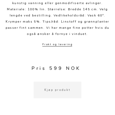
Kjøkkentilbehør
Gardiner
Potter
kunstig vanning eller genmodifiserte avlinger.
Materiale: 100% lin. Størrelse: Bredde 145 cm. Velg
Gardintilbehør
Vaser
lengde ved bestilling. Vedlikeholdsråd: Vask 60°.
Diverse tekstil
Krukker
Krymper maks 5%. Tips/råd: Linstoff og grønnplanter
passer fint sammen. Vi har mange fine potter hvis du
også ønsker å fornye i vinduet.
Frakt og levering
Pris 599 NOK
Kjøp produkt