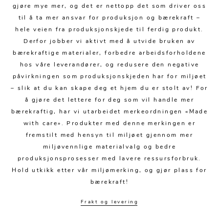
Kjøkkentilbehør
Gardiner
Potter
gjøre mye mer, og det er nettopp det som driver oss
til å ta mer ansvar for produksjon og bærekraft –
Gardintilbehør
Vaser
hele veien fra produksjonskjede til ferdig produkt.
Diverse tekstil
Krukker
Derfor jobber vi aktivt med å utvide bruken av
bærekraftige materialer, forbedre arbeidsforholdene
hos våre leverandører, og redusere den negative
påvirkningen som produksjonskjeden har for miljøet
– slik at du kan skape deg et hjem du er stolt av! For
å gjøre det lettere for deg som vil handle mer
bærekraftig, har vi utarbeidet merkeordningen «Made
with care». Produkter med denne merkingen er
fremstilt med hensyn til miljøet gjennom mer
miljøvennlige materialvalg og bedre
produksjonsprosesser med lavere ressursforbruk.
Hold utkikk etter vår miljømerking, og gjør plass for
bærekraft!
Frakt og levering