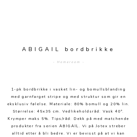
Sengetepper
Diverse
Vitrineskap
Krakker og benker
Hagestoler
Sengetøy
Lamper
Moduler
Stolputer
Grupper
Lampetilbehør
Gulvlamper
Kommoder
Diverse
Krakker og benker
Diverse belysning
Taklamper
Kroker og hengere
Solstoler
ABIGAIL bordbrikke
Stearin og telys
Bordlamper
Småhyller
Griller
- Homeroom -
Tekstil
Vegglamper
Skohyller
Parasoller
Posters og kort
Andre lamper
Håndklær
Diverse
Puter og tilbehør
Dekorasjon
Duker
1-pk bordbrikke i vasket lin- og bomullsblanding
Utebelysning
med garnfarget stripe og med struktur som gir en
Klokker og veggur
Pynteputer og trekk
eksklusiv følelse. Materiale: 80% bomull og 20% lin.
Størrelse: 45x35 cm. Vedlikeholdsråd: Vask 40°.
Speil
Tepper
Krymper maks 5%. Tips/råd: Dekk på med matchende
Vaser og potter
Pledd
produkter fra serien ABIGAIL. Vi på Jotex streber
alltid etter å bli bedre. Vi er bevisst på at vi kan