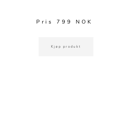
Kjøkkentilbehør
Gardiner
Potter
Gardintilbehør
Vaser
Pris 799 NOK
Diverse tekstil
Krukker
Kjøp produkt