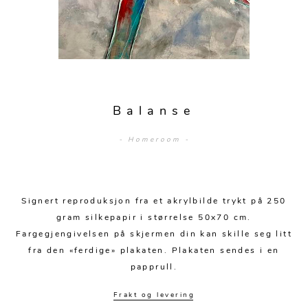
Sengetepper
Diverse
Vitrineskap
Krakker og benker
Hagestoler
Sengetøy
Lamper
Moduler
Stolputer
Grupper
Lampetilbehør
Gulvlamper
Kommoder
Diverse
Krakker og benker
Diverse belysning
Taklamper
Kroker og hengere
Solstoler
Balanse
Stearin og telys
Bordlamper
Småhyller
Griller
- Homeroom -
Tekstil
Vegglamper
Skohyller
Parasoller
Posters og kort
Andre lamper
Håndklær
Diverse
Puter og tilbehør
Dekorasjon
Duker
Signert reproduksjon fra et akrylbilde trykt på 250
Utebelysning
gram silkepapir i størrelse 50x70 cm.
Klokker og veggur
Pynteputer og trekk
Fargegjengivelsen på skjermen din kan skille seg litt
fra den «ferdige» plakaten. Plakaten sendes i en
Speil
Tepper
papprull.
Vaser og potter
Pledd
Frakt og levering