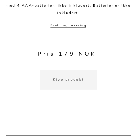
Kjøkkentilbehør
Gardiner
Potter
med 4 AAA-batterier, ikke inkludert. Batterier er ikke
Gardintilbehør
Vaser
inkludert.
Diverse tekstil
Krukker
Frakt og levering
Pris 179 NOK
Kjøp produkt