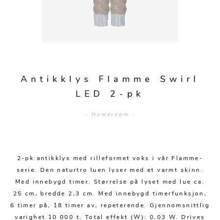
Sengetepper
Diverse
Vitrineskap
Krakker og benker
Hagestoler
Sengetøy
Lamper
Moduler
Stolputer
Grupper
Lampetilbehør
Gulvlamper
Kommoder
Diverse
Krakker og benker
Diverse belysning
Taklamper
Kroker og hengere
Solstoler
Antikklys Flamme Swirl
Stearin og telys
Bordlamper
Småhyller
LED 2-pk
Griller
Tekstil
Vegglamper
Skohyller
Parasoller
- Homeroom -
Posters og kort
Andre lamper
Håndklær
Diverse
Puter og tilbehør
Dekorasjon
Duker
Utebelysning
2-pk antikklys med rilleformet voks i vår Flamme-
Klokker og veggur
Pynteputer og trekk
serie. Den naturtro luen lyser med et varmt skinn.
Speil
Tepper
Med innebygd timer. Størrelse på lyset med lue ca.
25 cm, bredde 2,3 cm. Med innebygd timerfunksjon,
Vaser og potter
Pledd
6 timer på, 18 timer av, repeterende. Gjennomsnittlig
varighet 10 000 t. Total effekt (W): 0,03 W. Drives