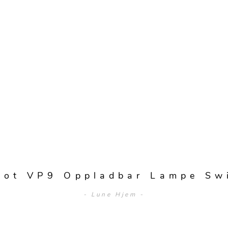
pot VP9 Oppladbar Lampe Sw
- Lune Hjem -