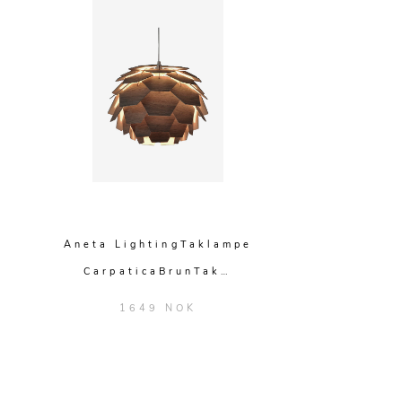
Aneta LightingTaklampe
CarpaticaBrunTak…
1649 NOK