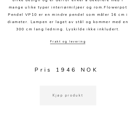
ulike design og er derfor enkel å dekorere med i
Kjøkkentilbehør
Gardiner
Potter
mange ulike typer interiørmiljøer og rom.Flowerpot
Gardintilbehør
Vaser
Pendel VP10 er en mindre pendel som måler 16 cm i
diameter. Lampen er laget av stål og kommer med en
Diverse tekstil
Krukker
300 cm lang ledning. Lyskilde ikke inkludert.
Frakt og levering
Pris 1946 NOK
Kjøp produkt