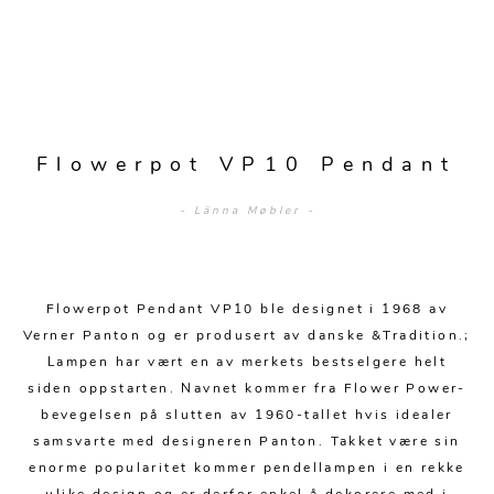
Sengetepper
Diverse
Vitrineskap
Krakker og benker
Hagestoler
Sengetøy
Lamper
Moduler
Stolputer
Grupper
Lampetilbehør
Gulvlamper
Kommoder
Diverse
Krakker og benker
Diverse belysning
Taklamper
Kroker og hengere
Flowerpot VP10 Pendant
Solstoler
Stearin og telys
Bordlamper
Småhyller
- Länna Møbler -
Griller
Tekstil
Vegglamper
Skohyller
Parasoller
Posters og kort
Andre lamper
Håndklær
Diverse
Puter og tilbehør
Flowerpot Pendant VP10 ble designet i 1968 av
Dekorasjon
Duker
Verner Panton og er produsert av danske &Tradition.;
Utebelysning
Lampen har vært en av merkets bestselgere helt
Klokker og veggur
Pynteputer og trekk
siden oppstarten. Navnet kommer fra Flower Power-
Speil
Tepper
bevegelsen på slutten av 1960-tallet hvis idealer
samsvarte med designeren Panton. Takket være sin
Vaser og potter
Pledd
enorme popularitet kommer pendellampen i en rekke