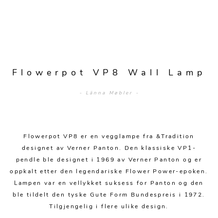
Sofagrupper
Sengegavler
Skrivebord
Skjenker og skap
Hage
Barstoler
Diverse
Dyner og puter
Nattbord
Mediemøbler
Puffer
Hagebord
Tilbehør
Sengetepper
Diverse
Vitrineskap
Krakker og benker
Hagestoler
Sengetøy
Lamper
Moduler
Flowerpot VP8 Wall Lamp
Stolputer
Grupper
Lampetilbehør
Gulvlamper
Kommoder
- Länna Møbler -
Diverse
Krakker og benker
Diverse belysning
Taklamper
Kroker og hengere
Solstoler
Stearin og telys
Bordlamper
Småhyller
Griller
Flowerpot VP8 er en vegglampe fra &Tradition
Tekstil
Vegglamper
Skohyller
designet av Verner Panton. Den klassiske VP1-
Parasoller
pendle ble designet i 1969 av Verner Panton og er
Posters og kort
Andre lamper
Håndklær
Diverse
oppkalt etter den legendariske Flower Power-epoken.
Puter og tilbehør
Dekorasjon
Duker
Lampen var en vellykket suksess for Panton og den
Utebelysning
ble tildelt den tyske Gute Form Bundespreis i 1972.
Klokker og veggur
Pynteputer og trekk
Tilgjengelig i flere ulike design.