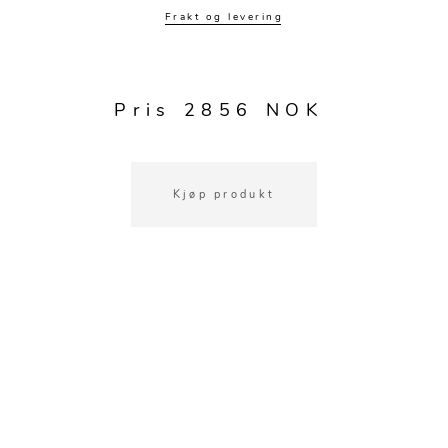
Speil
Tepper
Frakt og levering
Vaser og potter
Pledd
Kjøkkentilbehør
Gardiner
Potter
Pris 2856 NOK
Gardintilbehør
Vaser
Diverse tekstil
Krukker
Kjøp produkt