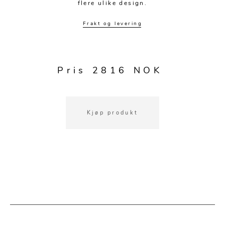
Speil
Tepper
flere ulike design.
Vaser og potter
Pledd
Frakt og levering
Kjøkkentilbehør
Gardiner
Potter
Gardintilbehør
Vaser
Pris 2816 NOK
Diverse tekstil
Krukker
Kjøp produkt