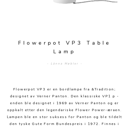
Sofagrupper
Sengegavler
Skrivebord
Skjenker og skap
Hage
Barstoler
Diverse
Dyner og puter
Nattbord
Mediemøbler
Puffer
Hagebord
Tilbehør
Sengetepper
Diverse
Vitrineskap
Krakker og benker
Hagestoler
Sengetøy
Lamper
Moduler
Flowerpot VP3 Table
Stolputer
Grupper
Lampetilbehør
Gulvlamper
Lamp
Kommoder
Diverse
Krakker og benker
Diverse belysning
Taklamper
- Länna Møbler -
Kroker og hengere
Solstoler
Stearin og telys
Bordlamper
Småhyller
Griller
Tekstil
Vegglamper
Skohyller
Flowerpot VP3 er en bordlampe fra &Tradition;
Parasoller
Posters og kort
Andre lamper
Håndklær
designet av Verner Panton. Den klassiske VP1 p -
Diverse
Puter og tilbehør
enden ble designet i 1969 av Verner Panton og er
Dekorasjon
Duker
oppkalt etter den legendariske Flower Power-æraen.
Utebelysning
Lampen ble en stor suksess for Panton og ble tildelt
Klokker og veggur
Pynteputer og trekk
den tyske Gute Form Bundespreis i 1972. Finnes i