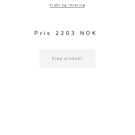
Speil
Tepper
Frakt og levering
Vaser og potter
Pledd
Kjøkkentilbehør
Gardiner
Potter
Pris 2203 NOK
Gardintilbehør
Vaser
Diverse tekstil
Krukker
Kjøp produkt