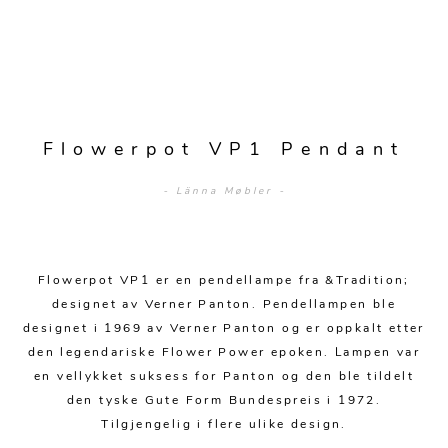
Sofagrupper
Sengegavler
Skrivebord
Skjenker og skap
Hage
Barstoler
Diverse
Dyner og puter
Nattbord
Mediemøbler
Puffer
Hagebord
Tilbehør
Sengetepper
Diverse
Vitrineskap
Krakker og benker
Hagestoler
Sengetøy
Lamper
Moduler
Flowerpot VP1 Pendant
Stolputer
Grupper
Lampetilbehør
Gulvlamper
Kommoder
- Länna Møbler -
Diverse
Krakker og benker
Diverse belysning
Taklamper
Kroker og hengere
Solstoler
Stearin og telys
Bordlamper
Småhyller
Griller
Flowerpot VP1 er en pendellampe fra &Tradition;
Tekstil
Vegglamper
Skohyller
designet av Verner Panton. Pendellampen ble
Parasoller
designet i 1969 av Verner Panton og er oppkalt etter
Posters og kort
Andre lamper
Håndklær
Diverse
den legendariske Flower Power epoken. Lampen var
Puter og tilbehør
Dekorasjon
Duker
en vellykket suksess for Panton og den ble tildelt
Utebelysning
den tyske Gute Form Bundespreis i 1972.
Klokker og veggur
Pynteputer og trekk
Tilgjengelig i flere ulike design.