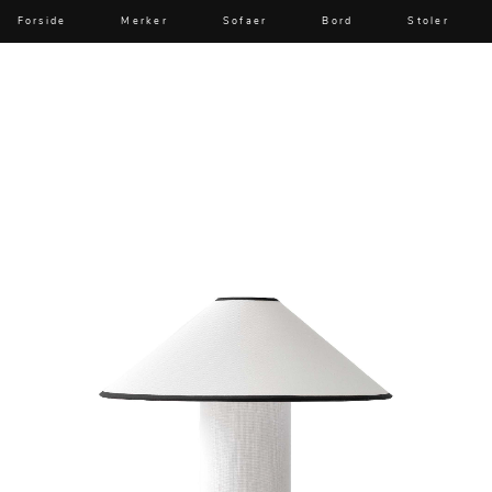
Forside
Merker
Sofaer
Bord
Stoler