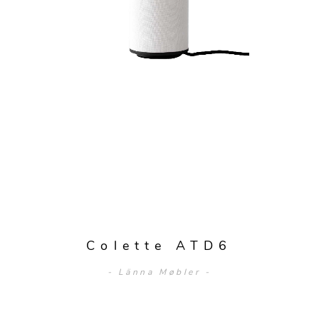
Colette ATD6
- Länna Møbler -