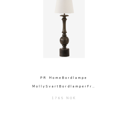
PR HomeBordlampe
MollySvartBordlamperFr…
1765 NOK