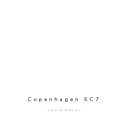
Copenhagen SC7
- Länna Møbler -