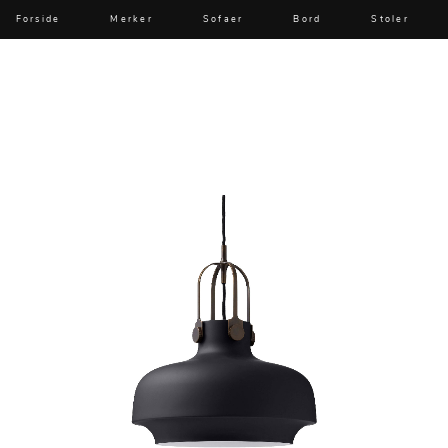
Forside
Merker
Sofaer
Bord
Stoler