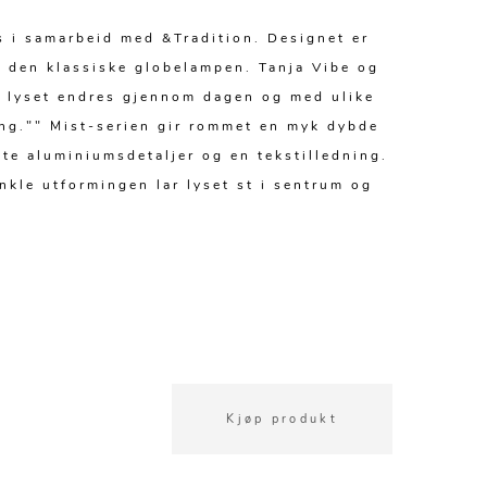
s i samarbeid med &Tradition. Designet er
p den klassiske globelampen. Tanja Vibe og
an lyset endres gjennom dagen og med ulike
ung."" Mist-serien gir rommet en myk dybde
ite aluminiumsdetaljer og en tekstilledning.
enkle utformingen lar lyset st i sentrum og
Kjøp produkt