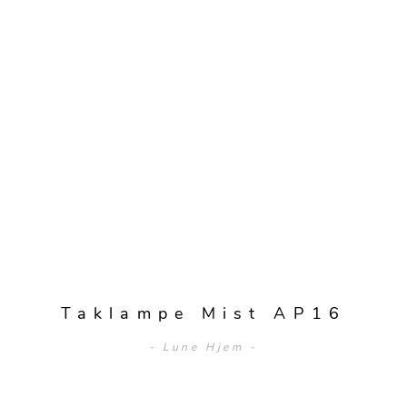
Taklampe Mist AP16
- Lune Hjem -