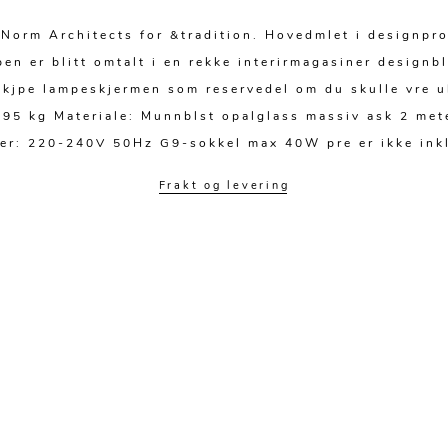
 Norm Architects for &tradition. Hovedmlet i designpro
pen er blitt omtalt i en rekke interirmagasiner designb
 kjpe lampeskjermen som reservedel om du skulle vre u
0.95 kg Materiale: Munnblst opalglass massiv ask 2 me
ner: 220-240V 50Hz G9-sokkel max 40W pre er ikke ink
Frakt og levering