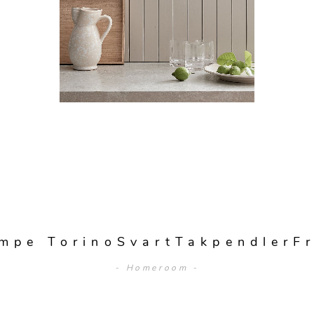
mpe TorinoSvartTakpendlerF
- Homeroom -