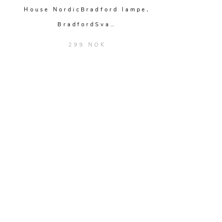
House NordicBradford lampe,
BradfordSva…
299 NOK