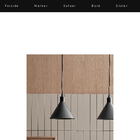
Forside
Merker
Sofaer
Bord
Stoler