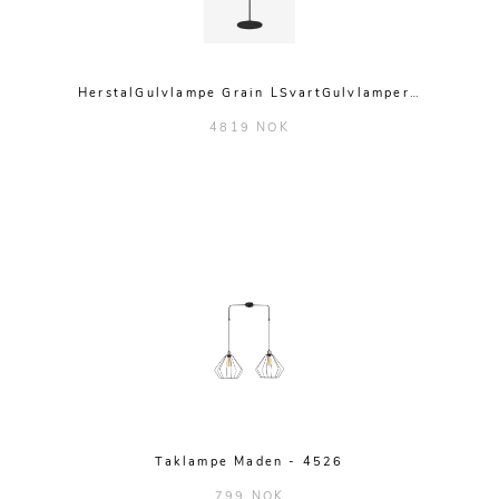
HerstalGulvlampe Grain LSvartGulvlamper…
4819 NOK
Taklampe Maden - 4526
799 NOK