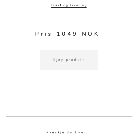
Speil
Tepper
Frakt og levering
Vaser og potter
Pledd
Kjøkkentilbehør
Gardiner
Potter
Pris 1049 NOK
Gardintilbehør
Vaser
Diverse tekstil
Krukker
Kjøp produkt
Kanskje du liker...