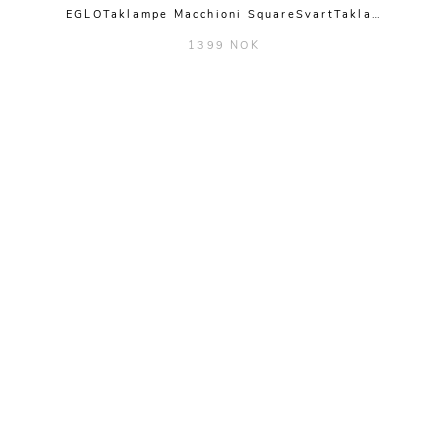
EGLOTaklampe Macchioni SquareSvartTakla…
1399 NOK