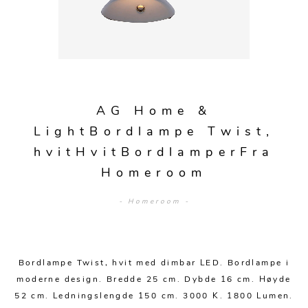
Sengetepper
Diverse
Vitrineskap
Krakker og benker
Hagestoler
Sengetøy
Lamper
Moduler
Stolputer
Grupper
Lampetilbehør
Gulvlamper
Kommoder
Diverse
Krakker og benker
Diverse belysning
Taklamper
Kroker og hengere
Solstoler
AG Home &
Stearin og telys
Bordlamper
Småhyller
LightBordlampe Twist,
Griller
Tekstil
Vegglamper
hvitHvitBordlamperFra
Skohyller
Parasoller
Homeroom
Posters og kort
Andre lamper
Håndklær
Diverse
Puter og tilbehør
Dekorasjon
Duker
- Homeroom -
Utebelysning
Klokker og veggur
Pynteputer og trekk
Speil
Tepper
Bordlampe Twist, hvit med dimbar LED. Bordlampe i
moderne design. Bredde 25 cm. Dybde 16 cm. Høyde
Vaser og potter
Pledd
52 cm. Ledningslengde 150 cm. 3000 K. 1800 Lumen.