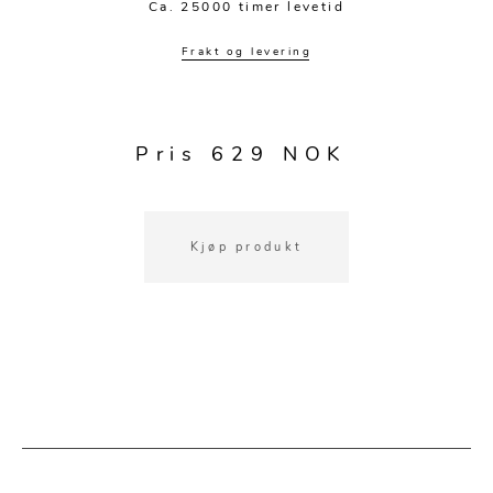
Kjøkkentilbehør
Gardiner
Potter
Ca. 25000 timer levetid
Gardintilbehør
Vaser
Frakt og levering
Diverse tekstil
Krukker
Pris 629 NOK
Kjøp produkt