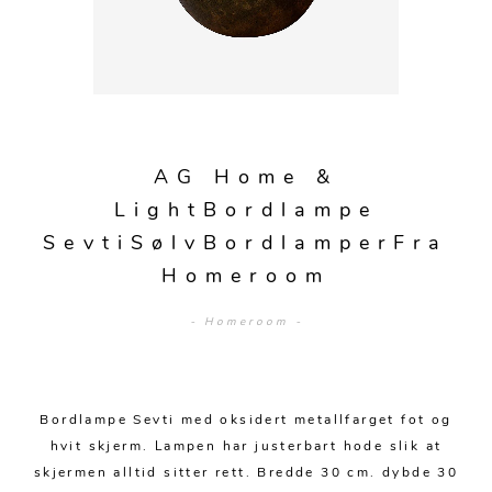
Sengetepper
Diverse
Vitrineskap
Krakker og benker
Hagestoler
Sengetøy
Lamper
Moduler
Stolputer
Grupper
Lampetilbehør
Gulvlamper
Kommoder
Diverse
Krakker og benker
Diverse belysning
Taklamper
Kroker og hengere
Solstoler
AG Home &
Stearin og telys
Bordlamper
Småhyller
LightBordlampe
Griller
Tekstil
Vegglamper
SevtiSølvBordlamperFra
Skohyller
Parasoller
Homeroom
Posters og kort
Andre lamper
Håndklær
Diverse
Puter og tilbehør
Dekorasjon
Duker
- Homeroom -
Utebelysning
Klokker og veggur
Pynteputer og trekk
Speil
Tepper
Bordlampe Sevti med oksidert metallfarget fot og
hvit skjerm. Lampen har justerbart hode slik at
Vaser og potter
Pledd
skjermen alltid sitter rett. Bredde 30 cm. dybde 30