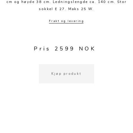
Kjøkkentilbehør
Gardiner
Potter
cm og høyde 38 cm. Ledningslengde ca. 140 cm. Stor
sokkel E 27. Maks 25 W.
Gardintilbehør
Vaser
Frakt og levering
Diverse tekstil
Krukker
Pris 2599 NOK
Kjøp produkt