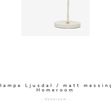
lampe Ljusdal / matt messi
Homeroom
- Homeroom -