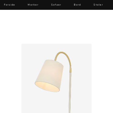
Forside
Merker
Sofaer
Bord
Stoler